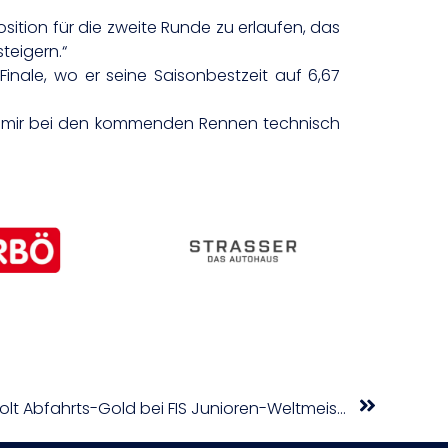
sition für die zweite Runde zu erlaufen, das
teigern.“
 Finale, wo er seine Saisonbestzeit auf 6,67
ass mir bei den kommenden Rennen technisch
SPORT TV22: Victoria Olivier holt Abfahrts-Gold bei FIS Junioren-Weltmeisterschaft Port du Soleil 24