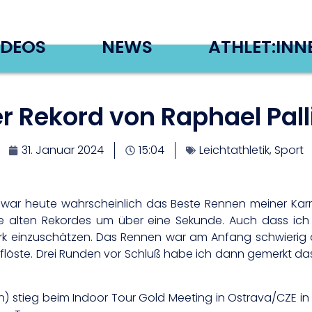
IDEOS
NEWS
ATHLET:INN
r Rekord von Raphael Pall
31. Januar 2024
15:04
Leichtathletik
,
Sport
r heute wahrscheinlich das Beste Rennen meiner Karri
 alten Rekordes um über eine Sekunde. Auch dass ich b
 stark einzuschätzen. Das Rennen war am Anfang schwier
uflöste. Drei Runden vor Schluß habe ich dann gemerkt d
stieg beim Indoor Tour Gold Meeting in Ostrava/CZE in di