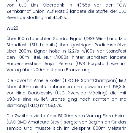
von ULC Linz Oberbank in 43,55s vor der TGW
Zehnkampf-Union. Auf Platz 3 landete die Staffel der ULC
Riverside Mödling mit 44,42s.
WU20
Über 100m tauschten Sandra Eigner (DSG Wien) und Mia
Standfest (SU Leibnitz) ihre gestrigen Podiumsplätze
über 200m. Eigner holte in 12,27s 4/100s vor Standfest
den 100m Titel. Nur 1/1000s hinter Standfest landete
Hürdenmeisterin Anjali Perera (UVB Purgstall) wie im
Vortag über 200m auf dem Bronzerang.
Die Favoritin Amelie Kofler (TIROLER SprintChampion) ließ
über 400m nichts anbrennen und gewann mit 58,30s
vor Nina Daublevsky (ULC Riverside Mödling) die mit
59,34s eine PB lief. Bronze ging nach Kärnten an Ina
Slamanig (KLC) mit 59,57s.
Die Zweitplatzierte über 5000m vom Vortag Flora Heiml
(LAC BMD Amateure Steyr) sorgte von Beginn an für das
Tempo und musste sich im Zielsprint 800m Meisterin