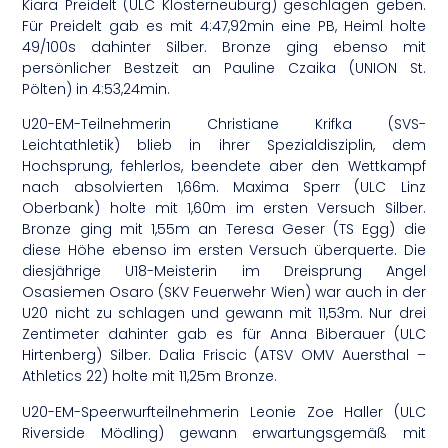
Kiara Preidelt (ULC Klosterneuburg) geschlagen geben.
Für Preidelt gab es mit 4:47,92min eine PB, Heiml holte
49/100s dahinter Silber. Bronze ging ebenso mit
persönlicher Bestzeit an Pauline Czaika (UNION St.
Pölten) in 4:53,24min.
U20-EM-Teilnehmerin Christiane Krifka (SVS-
Leichtathletik) blieb in ihrer Spezialdisziplin, dem
Hochsprung, fehlerlos, beendete aber den Wettkampf
nach absolvierten 1,66m. Maxima Sperr (ULC Linz
Oberbank) holte mit 1,60m im ersten Versuch Silber.
Bronze ging mit 1,55m an Teresa Geser (TS Egg) die
diese Höhe ebenso im ersten Versuch überquerte. Die
diesjährige U18-Meisterin im Dreisprung Angel
Osasiemen Osaro (SKV Feuerwehr Wien) war auch in der
U20 nicht zu schlagen und gewann mit 11,53m. Nur drei
Zentimeter dahinter gab es für Anna Biberauer (ULC
Hirtenberg) Silber. Dalia Friscic (ATSV OMV Auersthal –
Athletics 22) holte mit 11,25m Bronze.
U20-EM-Speerwurfteilnehmerin Leonie Zoe Haller (ULC
Riverside Mödling) gewann erwartungsgemäß mit