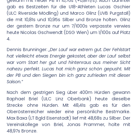
gewann mit neuer PB in 10,76s (+0,8m/s). Auch dahinter
gab es Bestzeiten für die U18-Athleten Lucas Gschier
(ULC Riverside Mödling) und Marco Glinz (UVB Purgstall)
die mit 10,81s und 10,95s Silber und Bronze holten. Glinz
der gestern Bronze nur um 7/1000s verpasste verwies
heute Nicolas Gschwendt (DSG Wien) um 1/100s auf Platz
4.
Dennis Brunninger:
„Der Lauf war extrem gut. Der Fehlstart
hat vielleicht etwas Energie gekostet, aber der Lauf selbst
war vom Start her gut und hintenraus aus meiner Sicht
nahezu perfekt. Lucas hat mich ganz schön gepusht. Mit
der PB und den Siegen bin ich ganz zufrieden mit dieser
Saison.“
Nach dem gestrigen Sieg über 400m Hürden gewann
Raphael Briel (ULC Linz Oberbank) heute dieselbe
Strecke ohne Hürden. Mit 48,41s gab es für den
Oberösterreicher wieder eine persönliche Bestmarke.
Max Baxa (LT Bgld Eisenstadt) lief mit 48,68s zu Silber. Der
Vereinskollege von Briel, Jonas Prammer, holte mit
48,97s Bronze.