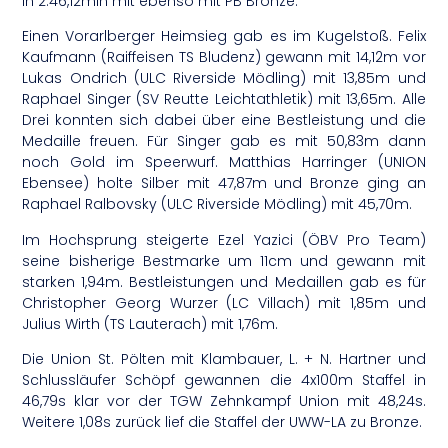
in 2:46,12min mit ebenso mit PB Bronze.
Einen Vorarlberger Heimsieg gab es im Kugelstoß. Felix
Kaufmann (Raiffeisen TS Bludenz) gewann mit 14,12m vor
Lukas Ondrich (ULC Riverside Mödling) mit 13,85m und
Raphael Singer (SV Reutte Leichtathletik) mit 13,65m. Alle
Drei konnten sich dabei über eine Bestleistung und die
Medaille freuen. Für Singer gab es mit 50,83m dann
noch Gold im Speerwurf. Matthias Harringer (UNION
Ebensee) holte Silber mit 47,87m und Bronze ging an
Raphael Ralbovsky (ULC Riverside Mödling) mit 45,70m.
Im Hochsprung steigerte Ezel Yazici (ÖBV Pro Team)
seine bisherige Bestmarke um 11cm und gewann mit
starken 1,94m. Bestleistungen und Medaillen gab es für
Christopher Georg Wurzer (LC Villach) mit 1,85m und
Julius Wirth (TS Lauterach) mit 1,76m.
Die Union St. Pölten mit Klambauer, L. + N. Hartner und
Schlussläufer Schöpf gewannen die 4x100m Staffel in
46,79s klar vor der TGW Zehnkampf Union mit 48,24s.
Weitere 1,08s zurück lief die Staffel der UWW-LA zu Bronze.