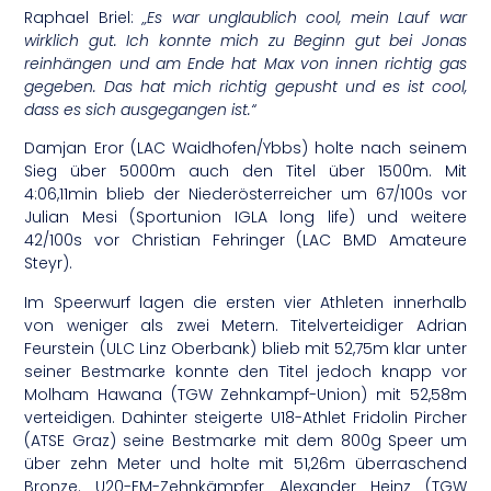
Raphael Briel:
„Es war unglaublich cool, mein Lauf war
wirklich gut. Ich konnte mich zu Beginn gut bei Jonas
reinhängen und am Ende hat Max von innen richtig gas
gegeben. Das hat mich richtig gepusht und es ist cool,
dass es sich ausgegangen ist.“
Damjan Eror (LAC Waidhofen/Ybbs) holte nach seinem
Sieg über 5000m auch den Titel über 1500m. Mit
4:06,11min blieb der Niederösterreicher um 67/100s vor
Julian Mesi (Sportunion IGLA long life) und weitere
42/100s vor Christian Fehringer (LAC BMD Amateure
Steyr).
Im Speerwurf lagen die ersten vier Athleten innerhalb
von weniger als zwei Metern. Titelverteidiger Adrian
Feurstein (ULC Linz Oberbank) blieb mit 52,75m klar unter
seiner Bestmarke konnte den Titel jedoch knapp vor
Molham Hawana (TGW Zehnkampf-Union) mit 52,58m
verteidigen. Dahinter steigerte U18-Athlet Fridolin Pircher
(ATSE Graz) seine Bestmarke mit dem 800g Speer um
über zehn Meter und holte mit 51,26m überraschend
Bronze. U20-EM-Zehnkämpfer Alexander Heinz (TGW