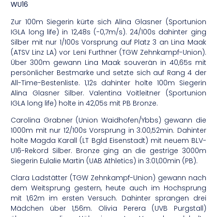
WU16
Zur 100m Siegerin kürte sich Alina Glasner (Sportunion
IGLA long life) in 12,48s (-0,7m/s). 24/100s dahinter ging
Silber mit nur 1/100s Vorsprung auf Platz 3 an Lina Maak
(ATSV Linz LA) vor Leni Furthner (TGW Zehnkampf-Union).
Über 300m gewann Lina Maak souverän in 40,65s mit
persönlicher Bestmarke und setzte sich auf Rang 4 der
All-Time-Bestenliste. 1,12s dahinter holte 100m Siegerin
Alina Glasner Silber. Valentina Voitleitner (Sportunion
IGLA long life) holte in 42,05s mit PB Bronze.
Carolina Grabner (Union Waidhofen/Ybbs) gewann die
1000m mit nur 12/100s Vorsprung in 3:00,52min. Dahinter
holte Magda Karall (LT Bgld Eisenstadt) mit neuem BLV-
U16-Rekord Silber. Bronze ging an die gestrige 3000m
Siegerin Eulalie Martin (UAB Athletics) in 3:01,00min (PB).
Clara Ladstätter (TGW Zehnkampf-Union) gewann nach
dem Weitsprung gestern, heute auch im Hochsprung
mit 1,62m im ersten Versuch. Dahinter sprangen drei
Mädchen über 1,56m. Olivia Perera (UVB Purgstall)