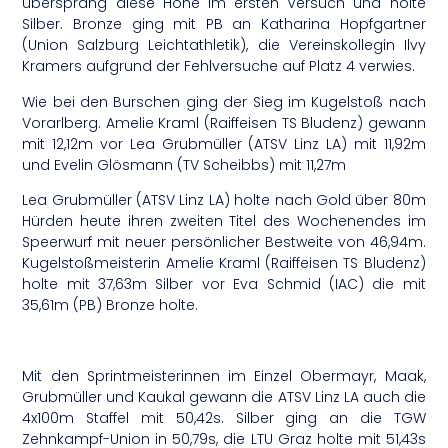
übersprang diese Höhe im ersten Versuch und holte
Silber. Bronze ging mit PB an Katharina Hopfgartner
(Union Salzburg Leichtathletik), die Vereinskollegin Ilvy
Kramers aufgrund der Fehlversuche auf Platz 4 verwies.
Wie bei den Burschen ging der Sieg im Kugelstoß nach
Vorarlberg. Amelie Kraml (Raiffeisen TS Bludenz) gewann
mit 12,12m vor Lea Grubmüller (ATSV Linz LA) mit 11,92m
und Evelin Glösmann (TV Scheibbs) mit 11,27m
Lea Grubmüller (ATSV Linz LA) holte nach Gold über 80m
Hürden heute ihren zweiten Titel des Wochenendes im
Speerwurf mit neuer persönlicher Bestweite von 46,94m.
Kugelstoßmeisterin Amelie Kraml (Raiffeisen TS Bludenz)
holte mit 37,63m Silber vor Eva Schmid (IAC) die mit
35,61m (PB) Bronze holte.
Mit den Sprintmeisterinnen im Einzel Obermayr, Maak,
Grubmüller und Kaukal gewann die ATSV Linz LA auch die
4x100m Staffel mit 50,42s. Silber ging an die TGW
Zehnkampf-Union in 50,79s, die LTU Graz holte mit 51,43s