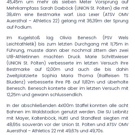
45,45m um mehr als sieben Meter Vorsprung auf
Mehrkampfass Sarah Daxböck (UNION St. Pölten) die mit
38,41m eine Bestmarke warf. Lisa Lexer (ATSV OMV
Auersthal – Athletics 22) gelang mit 36,39m der Sprung
auf Podium.
Im Kugelstoß lag Olivia Benesch (PSV Wels
Leichtathletik) bis zum letzten Durchgang mit 11,75m in
Führung, musste dann aber nochmal zittern den zwei
U18-Athletinnen machten Druck. Marie Schrittwieser
(UNION St. Pölten) verbesserte im letzten Versuch ihre
Bestmarke auf 12,00m und auch die bis dahin
Zweitplatzierte Sophia Maria Thoma (Raiffeisen TS
Bludenz) verbesserte ihre PB auf 11,82m und überholte
Benesch. Benesch konterte aber im letzten Versuch mit
12,25m und gewann schlussendlich.
In der abschließenden 4x100m Staffel konnten alle acht
Bahnen im Waldstadion genutzt werden. Die SU Leibnitz
mit Mayer, Kaltenböck, Hüttl und Standfest siegten mit
48,65s souverän vor der Union St. Pölten und ATSV OMV
Auersthal – Athletics 22 mit 49,67s und 49,70s.