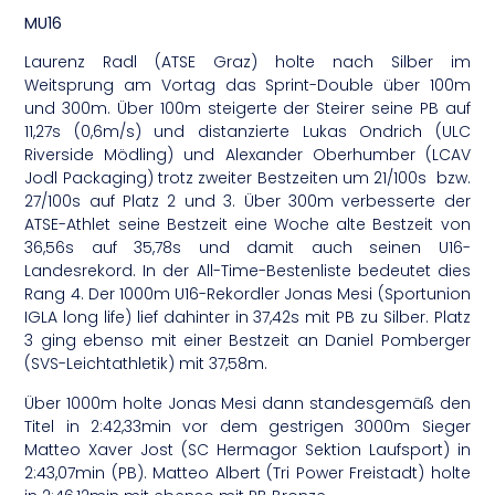
MU16
Laurenz Radl (ATSE Graz) holte nach Silber im
Weitsprung am Vortag das Sprint-Double über 100m
und 300m. Über 100m steigerte der Steirer seine PB auf
11,27s (0,6m/s) und distanzierte Lukas Ondrich (ULC
Riverside Mödling) und Alexander Oberhumber (LCAV
Jodl Packaging) trotz zweiter Bestzeiten um 21/100s bzw.
27/100s auf Platz 2 und 3. Über 300m verbesserte der
ATSE-Athlet seine Bestzeit eine Woche alte Bestzeit von
36,56s auf 35,78s und damit auch seinen U16-
Landesrekord. In der All-Time-Bestenliste bedeutet dies
Rang 4. Der 1000m U16-Rekordler Jonas Mesi (Sportunion
IGLA long life) lief dahinter in 37,42s mit PB zu Silber. Platz
3 ging ebenso mit einer Bestzeit an Daniel Pomberger
(SVS-Leichtathletik) mit 37,58m.
Über 1000m holte Jonas Mesi dann standesgemäß den
Titel in 2:42,33min vor dem gestrigen 3000m Sieger
Matteo Xaver Jost (SC Hermagor Sektion Laufsport) in
2:43,07min (PB). Matteo Albert (Tri Power Freistadt) holte