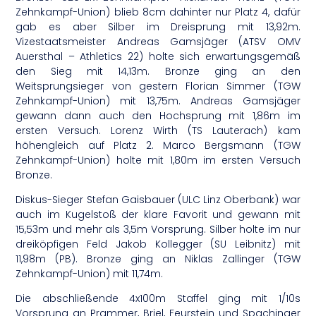
Zehnkampf-Union) blieb 8cm dahinter nur Platz 4, dafür
gab es aber Silber im Dreisprung mit 13,92m.
Vizestaatsmeister Andreas Gamsjäger (ATSV OMV
Auersthal – Athletics 22) holte sich erwartungsgemäß
den Sieg mit 14,13m. Bronze ging an den
Weitsprungsieger von gestern Florian Simmer (TGW
Zehnkampf-Union) mit 13,75m. Andreas Gamsjäger
gewann dann auch den Hochsprung mit 1,86m im
ersten Versuch. Lorenz Wirth (TS Lauterach) kam
höhengleich auf Platz 2. Marco Bergsmann (TGW
Zehnkampf-Union) holte mit 1,80m im ersten Versuch
Bronze.
Diskus-Sieger Stefan Gaisbauer (ULC Linz Oberbank) war
auch im Kugelstoß der klare Favorit und gewann mit
15,53m und mehr als 3,5m Vorsprung. Silber holte im nur
dreiköpfigen Feld Jakob Kollegger (SU Leibnitz) mit
11,98m (PB). Bronze ging an Niklas Zallinger (TGW
Zehnkampf-Union) mit 11,74m.
Die abschließende 4x100m Staffel ging mit 1/10s
Vorsprung an Prammer, Briel, Feurstein und Spachinger