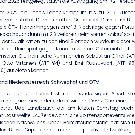
ruar 2025 festgelegt (auch die Austragung am 1./2. Febru
 2022 ein Tennis-Länderkampf im bis zu 2106 Zuseher:
 veranstaltet. Damals hatten Österreichs Damen im Bill
die ÖTV-Herren hingegen eine 1:3-Niederlage gegen Portu
exiko hauchdünn mit 2:3 verloren. Beim vierten Anlauf soll 
e der Qualifikation zu den Final 8 bringen würde. In dieser
ein Heimspiel gegen Kanada warten. Österreich hat all
seiter: Die heimische Nummer eins Sebastian Ofner (AT
t Otto Virtanen (ATP 94) und Emil Ruusuvuori (ATP 95
16) aufbieten können.
 Land Niederösterreich, Schwechat und ÖTV
ieder ein Tennisfest mit hochklassigem Sport steigt
eut mich ganz besonders, dass wir den Davis Cup einmal
andesrat Udo Landbauer, der am letzten Samstag auch 
r Gast weilte. „Außergewöhnliche Spitzensportevents wie 
mischen Nachwuchs. Unser Heimatbundesland hat sich ü
es Davis Cups einmal mehr die positive Entwicklung N