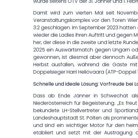
wurde seitens ÖTV der 31. Jänner und 1. Feb
Damit wird zum vierten Mal seit November
Veranstaltungskomplex vor den Toren Wiens
3:2 geschlagen. Im September 2023 hatten 
wieder die Ladies ihren Auftritt und gegen M
her, der diese in die zweite und letzte Rund
2025 ein Auswärtsmatch gegen Ungarn oder 
gewonnen, ist diesmal aber dennoch Außen
Herbst ausfallen, während die Gäste mi
Doppelsieger Harri Heliövaara (ATP-Doppel 
Schnelle und ideale Lösung: Vorfreude bei
Dass ab Ende Jänner in Schwechat also w
Niederösterreich für Begeisterung. „Es fr
bekundete LH-Stellvertreter und Sportl
Landeshauptstadt St. Pölten als prominente
und sind ein wichtiger Motor für den hei
etabliert und setzt mit der Austragung d