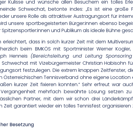
er Kulisse und wünsche allen Besuchern ein tolles Erle
meinde Schwechat, betonte indes: „Es ist eine große 
r unsere Rolle als attraktiver Austragungsort für intern
 wird unsere sportbegeisterten Bürger:innen ebenso beg
r Spitzensportler:innen und Publikum als ideale Bühne gesc
 erleichtert, dass in solch kurzer Zeit mit dem Multive
erzlich beim BMKÖS mit Sportminister Werner Kogler,
toph Henneis
(Bereichsleitung und Leitung Sponsoring
Schwechat mit Vizebürgermeister Christian Habisohn für
ungsort festzulegen. Die extrem knappen Zeitfenster, die 
n Österreichischen Tennisverband ohne eigene Location 
aßen kurzer Zeit fixieren konnten.“ Sehr erfreut war a
r Vergangenheit mehrfach bewährte Lösung setzen zu
sslichen Partner, mit dem wir schon drei Länderkämpf
n Zeit garantiert wieder ein tolles Tennisfest organisieren
icher Besetzung