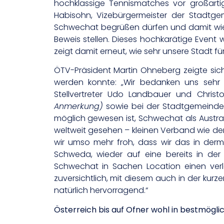
hochklassige Tennismatches vor großartig
Habisohn, Vizebürgermeister der Stadtge
Schwechat begrüßen dürfen und damit wiede
Beweis stellen. Dieses hochkarätige Event
zeigt damit erneut, wie sehr unsere Stadt fü
ÖTV-Präsident Martin Ohneberg zeigte sich
werden konnte: „Wir bedanken uns sehr h
Stellvertreter Udo Landbauer und Chris
Anmerkung)
sowie bei der Stadtgemeinde 
möglich gewesen ist, Schwechat als Austrag
weltweit gesehen – kleinen Verband wie de
wir umso mehr froh, dass wir das in derm
Schweda, wieder auf eine bereits in de
Schwechat in Sachen Location einen verlä
zuversichtlich, mit diesem auch in der kurze
natürlich hervorragend.“
Österreich bis auf Ofner wohl in bestmögl