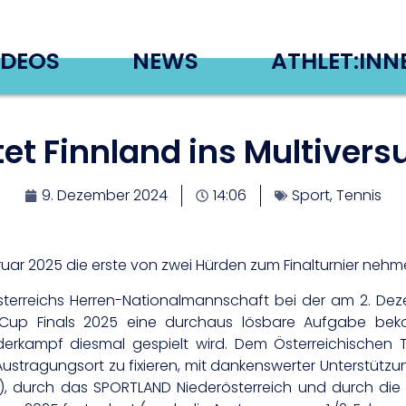
IDEOS
NEWS
ATHLET:INN
ttet Finnland ins Multive
9. Dezember 2024
14:06
Sport
,
Tennis
bruar 2025 die erste von zwei Hürden zum Finalturnier nehm
sterreichs Herren-Nationalmannschaft bei der am 2. D
s Cup Finals 2025 eine durchaus lösbare Aufgabe bek
erkampf diesmal gespielt wird. Dem Österreichischen 
ustragungsort zu fixieren, mit dankenswerter Unterstütz
ort), durch das SPORTLAND Niederösterreich und durch di