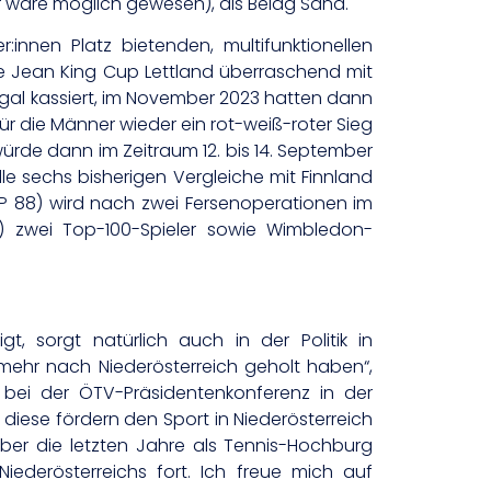
ar wäre möglich gewesen), als Belag Sand.
innen Platz bietenden, multifunktionellen
ie Jean King Cup Lettland überraschend mit
gal kassiert, im November 2023 hatten dann
für die Männer wieder ein rot-weiß-roter Sieg
 würde dann im Zeitraum 12. bis 14. September
e sechs bisherigen Vergleiche mit Finnland
P 88) wird nach zwei Fersenoperationen im
) zwei Top-100-Spieler sowie Wimbledon-
, sorgt natürlich auch in der Politik in
 mehr nach Niederösterreich geholt haben“,
bei der ÖTV-Präsidentenkonferenz in der
diese fördern den Sport in Niederösterreich
ber die letzten Jahre als Tennis-Hochburg
iederösterreichs fort. Ich freue mich auf