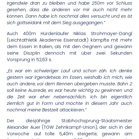
irgendwie dran zu bleiben und habe 250m vor Schluss
gesehen, dass die anderen vor mir auch nicht mehr
können. Dann habe ich nochmal alles versucht und es ist
sich gottseidank mit dem Sieg ausgegangen.“
Auch 400m Hürdenläufer Niklas Strohmayer-Dangl
(Leichtathletik Akademie Eisenstadt) kämpfte mit mehr
dem Essen in Italien, als mit den Gegnern und gewann
seine Diszplin dennoch mit über zwei Sekunden
Vorsprung in 52,63 s.
„Es war ein schwieriger Lauf und schon zäh. Ich denke
gestern war irgendetwas im Essen, weshalb ich mich, wie
auch andere, vor dem Rennen übergeben musste. Bahn 2
soll keine Ausrede, es war heute wichtig zu gewinnen und
die Zeit war eher nebensächlich. Ich bin eigentlich
ziemlich gut in Form und möchte in diesem Jahr auch
nochmal meine Bestzeit attackieren.“
Der diesjährige Stabhochsprung-Staatsmeister
Alexander Auer (TGW Zehnkampf-Union), der sich in der
Vorwoche auf tolle 5,40m steigerte, gewann am