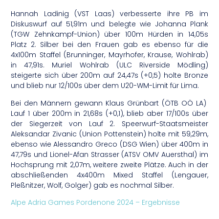
Hannah Ladinig (VST Laas) verbesserte ihre PB im
Diskuswurf auf 51,91m und belegte wie Johanna Plank
(TGW Zehnkampf-Union) über 100m Hürden in 14,05s
Platz 2. Silber bei den Frauen gab es ebenso für die
4x100m Staffel (Brunninger, Mayrhofer, Krause, Wohlrab)
in 47,91s. Muriel Wohlrab (ULC Riverside Mödling)
steigerte sich über 200m auf 24,47s (+0,5) holte Bronze
und blieb nur 12/100s über dem U20-WM-Limit für Lima.
Bei den Männern gewann Klaus Grünbart (ÖTB OÖ LA)
Lauf 1 über 200m in 21,68s (+0,1), blieb aber 17/100s über
der Siegerzeit von Lauf 2. Speerwurf-Staatsmeister
Aleksandar Zivanic (Union Pottenstein) holte mit 59,29m,
ebenso wie Alessandro Greco (DSG Wien) über 400m in
47,79s und Lionel-Afan Strasser (ATSV OMV Auersthal) im
Hochsprung mit 2,07m, weitere zweite Plätze. Auch in der
abschließenden 4x400m Mixed Staffel (Lengauer,
Pleßnitzer, Wolf, Golger) gab es nochmal Silber.
Alpe Adria Games Pordenone 2024 – Ergebnisse