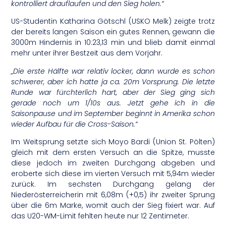
kontrolliert drauflaufen und den Sieg holen.“
US-Studentin Katharina Götschl (USKO Melk) zeigte trotz
der bereits langen Saison ein gutes Rennen, gewann die
3000m Hindernis in 10:23,13 min und blieb damit einmal
mehr unter ihrer Bestzeit aus dem Vorjahr.
„Die erste Hälfte war relativ locker, dann wurde es schon
schwerer, aber ich hatte ja ca. 20m Vorsprung. Die letzte
Runde war fürchterlich hart, aber der Sieg ging sich
gerade noch um 1/10s aus. Jetzt gehe ich in die
Saisonpause und im September beginnt in Amerika schon
wieder Aufbau für die Cross-Saison.“
Im Weitsprung setzte sich Moyo Bardi (Union St. Pölten)
gleich mit dem ersten Versuch an die Spitze, musste
diese jedoch im zweiten Durchgang abgeben und
eroberte sich diese im vierten Versuch mit 5,94m wieder
zurück. Im sechsten Durchgang gelang der
Niederösterreicherin mit 6,08m (+0,5) ihr zweiter Sprung
über die 6m Marke, womit auch der Sieg fixiert war. Auf
das U20-WM-Limit fehlten heute nur 12 Zentimeter.