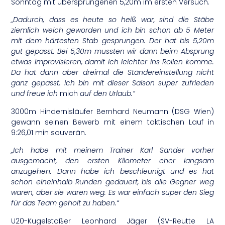
Sonntag mit übersprungenen 5,20m im ersten Versuch.
„Dadurch, dass es heute so heiß war, sind die Stäbe
ziemlich weich geworden und ich bin schon ab 5 Meter
mit dem härtesten Stab gesprungen. Der hat bis 5,20m
gut gepasst. Bei 5,30m mussten wir dann beim Absprung
etwas improvisieren, damit ich leichter ins Rollen komme.
Da hat dann aber dreimal die Ständereinstellung nicht
ganz gepasst. Ich bin mit dieser Saison super zufrieden
und freue ich
mich
auf den Urlaub.“
3000m Hindernisläufer Bernhard Neumann (DSG Wien)
gewann seinen Bewerb mit einem taktischen Lauf in
9:26,01 min souverän.
„Ich habe mit meinem Trainer Karl Sander vorher
ausgemacht, den ersten Kilometer eher langsam
anzugehen. Dann habe ich beschleunigt und es hat
schon eineinhalb Runden gedauert, bis alle Gegner weg
waren, aber sie waren weg. Es war einfach super den Sieg
für das Team geholt zu haben.“
U20-Kugelstoßer Leonhard Jäger (SV-Reutte LA