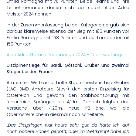
Emilia Romagna mit 76 Punkten. Beide Teams und ihre
Teilnehmer:innen dürfen sich ab sofort Alpe Adria
Meister 2024 nennen.
In der Zusammenfassung beider Kategorien ergab sich
daraus klarerweise ebenso der Sieg mit 186 Punkten vor
Emilia Romagna mit 158 Punkten und der Lombardei mit
150 Punkten.
Alpe Adria Games Pordenonen 2024 – Teamwertungen
Disziplinensiege für Bardi, Götschl, Gruber und zweimal
Stöger bei den Frauen
Am ersten Wettkampf holte Staatsmeisterin Lisa Gruber
(LAC BMD Amateure Steyr) den ersten Einzelsieg für
Österreich und gewann den Stabhochsprung mit
fehlerfreien Sprüngen bis 4,10m. Danach folgten drei
Versuche über 4,20m, neue PB-Höhe, wo die
Oberrösterreicherin diesmal noch scheiterte.
„Das Einspringen war heute sehr gut, da hätte ich auf
noch höhere Höhen gehofft, aber im Wettkampf habe ich