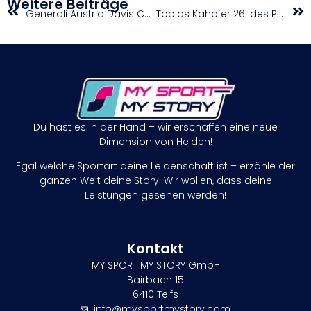
Weitere Beiträge
Generali Austria Davis Cup Team besiegt das Wetter und die Türkei
Tobias Kahofer 26. des Parkour-Weltcups in Coimbra
Du hast es in der Hand – wir erschaffen eine neue
Dimension von Helden!
Egal welche Sportart deine Leidenschaft ist – erzähle der
ganzen Welt deine Story. Wir wollen, dass deine
Leistungen gesehen werden!
Kontakt
MY SPORT MY STORY GmbH
Bairbach 15
6410 Telfs
info@mysportmystory.com