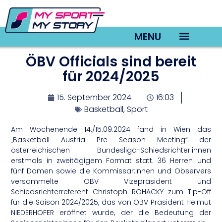
MENU
ÖBV Officials sind bereit
TV22 Videos
für 2024/2025
15. September 2024
16:03
Basketball
,
Sport
Am Wochenende 14./15.09.2024 fand in Wien das
„Basketball Austria Pre Season Meeting“ der
österreichischen Bundesliga-Schiedsrichter:innen
erstmals in zweitägigem Format statt. 36 Herren und
fünf Damen sowie die Kommissar:innen und Observers
versammelte ÖBV Vizepräsident und
Schiedsrichterreferent Christoph ROHACKY zum Tip-Off
für die Saison 2024/2025, das von ÖBV Präsident Helmut
NIEDERHOFER eröffnet wurde, der die Bedeutung der