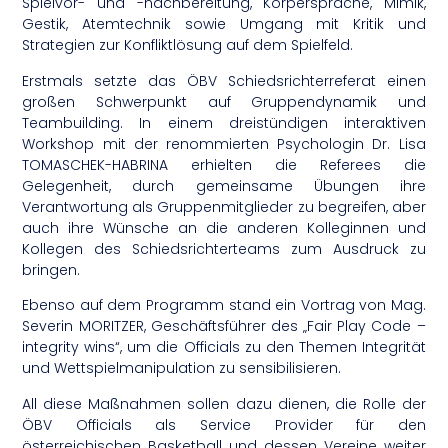
Spielvor- und -nachbereitung, Körpersprache, Mimik,
Gestik, Atemtechnik sowie Umgang mit Kritik und
Strategien zur Konfliktlösung auf dem Spielfeld.
Erstmals setzte das ÖBV Schiedsrichterreferat einen
großen Schwerpunkt auf Gruppendynamik und
Teambuilding. In einem dreistündigen interaktiven
Workshop mit der renommierten Psychologin Dr. Lisa
TOMASCHEK-HABRINA erhielten die Referees die
Gelegenheit, durch gemeinsame Übungen ihre
Verantwortung als Gruppenmitglieder zu begreifen, aber
auch ihre Wünsche an die anderen Kolleginnen und
Kollegen des Schiedsrichterteams zum Ausdruck zu
bringen.
Ebenso auf dem Programm stand ein Vortrag von Mag.
Severin MORITZER, Geschäftsführer des „Fair Play Code –
integrity wins“, um die Officials zu den Themen Integrität
und Wettspielmanipulation zu sensibilisieren.
All diese Maßnahmen sollen dazu dienen, die Rolle der
ÖBV Officials als Service Provider für den
österreichischen Basketball und dessen Vereine weiter