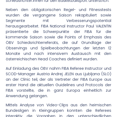
Schiedsrichter:innen für den Basketballsport unterstrich.
Neben den obligatorischen Regel- und Fitnesstests
wurden die vergangene Saison rekapituliert sowie
Segmente mit Verbesserungspotential
herausgearbeitet. FIBA National Instructor Paul VALENTIN
präsentierte die Schwerpunkte der FIBA für die
kommende Saison sowie die Points of Emphasis des
ÖBV Schiedsrichterreferats, die auf Grundlage der
Observings und Spielbeobachtungen der letzten 12
Monate und nach intensivem Austausch mit den
österreichischen Head Coaches definiert wurden.
Auf Einladung des ÖBV nahm FIBA Referee Instructor und
SCOD-Manager Austria Andrej JELEN aus Ljubljana (SLO)
an der Clinic teil, der als Vertreter der FIBA Europe aus
erster Hand die aktuellen Guidelines und Protocols der
FIBA vorstellte, die in ganz Europa einheitlich zur
Anwendung gelangen.
Mittels Analyse von Video-Clips aus den heimischen
Bundesligen in Kleingruppen konnten die Referees
interaktiv die Vorgaben in den unterschiedlichen