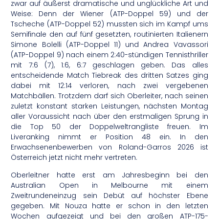
zwar auf äußerst dramatische und unglückliche Art und
Weise: Denn der Wiener (ATP-Doppel 59) und der
Tscheche (ATP-Doppel 52) mussten sich im Kampf ums
Semifinale den auf fünf gesetzten, routinierten Italienern
Simone Bolelli (ATP-Doppel 11) und Andrea Vavassori
(ATP-Doppel 9) nach einem 2:40-stündigen Tennisthriller
mit 7:6 (7), 1:6, 6:7 geschlagen geben. Das alles
entscheidende Match Tiebreak des dritten Satzes ging
dabei mit 12:14 verloren, nach zwei vergebenen
Matchbällen. Trotzdem darf sich Oberleiter, nach seinen
zuletzt konstant starken Leistungen, nächsten Montag
aller Voraussicht nach über den erstmaligen Sprung in
die Top 50 der Doppelweltrangliste freuen. Im
Liveranking nimmt er Position 48 ein. In den
Erwachsenenbewerben von Roland-Garros 2026 ist
Österreich jetzt nicht mehr vertreten.
Oberleitner hatte erst am Jahresbeginn bei den
Australian Open in Melbourne mit einem
Zweitrundeneinzug sein Debüt auf höchster Ebene
gegeben. Mit Nouza hatte er schon in den letzten
Wochen aufgezeigt und bei den großen ATP-175-