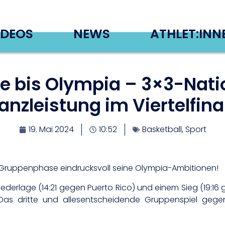
IDEOS
NEWS
ATHLET:INN
ge bis Olympia – 3×3-Nat
anzleistung im Viertelfina
19. Mai 2024
10:52
Basketball
,
Sport
r Gruppenphase eindrucksvoll seine Olympia-Ambitionen!
ederlage (14:21 gegen Puerto Rico) und einem Sieg (19:16 ge
as dritte und allesentscheidende Gruppenspiel geg