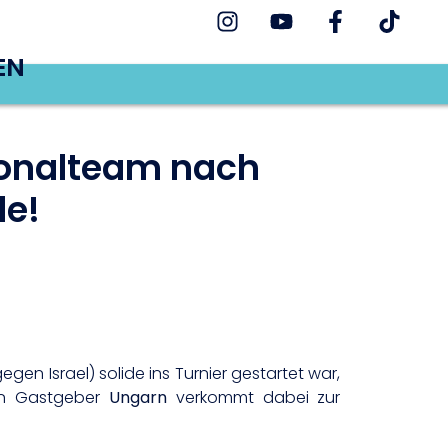
EN
ionalteam nach
le!
gen Israel) solide ins Turnier gestartet war,
en Gastgeber
Ungarn
verkommt dabei zur