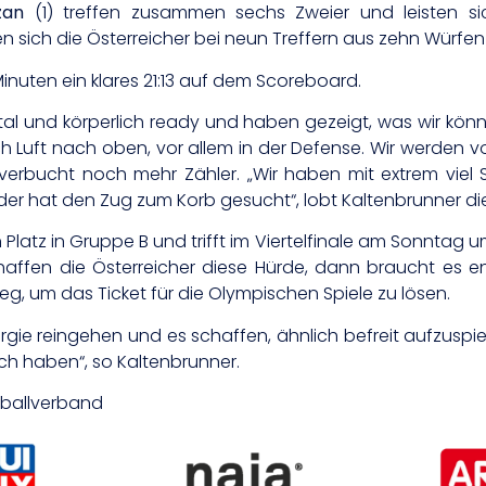
zan
(1) treffen zusammen sechs Zweier und leisten sic
sich die Österreicher bei neun Treffern aus zehn Würfen 
inuten ein klares 21:13 auf dem Scoreboard.
tal und körperlich ready und haben gezeigt, was wir könn
ch Luft nach oben, vor allem in der Defense. Wir werden von 
) verbucht noch mehr Zähler. „Wir haben mit extrem viel
 jeder hat den Zug zum Korb gesucht“, lobt Kaltenbrunner 
latz in Gruppe B und trifft im Viertelfinale am Sonntag u
chaffen die Österreicher diese Hürde, dann braucht es 
ieg, um das Ticket für die Olympischen Spiele zu lösen.
gie reingehen und es schaffen, ähnlich befreit aufzuspie
ich haben“, so Kaltenbrunner.
etballverband