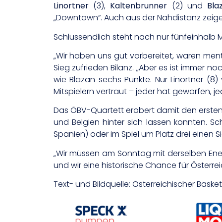
Linortner
(3),
Kaltenbrunner
(2) und
Bla
„Downtown“. Auch aus der Nahdistanz zeigen 
Schlussendlich steht nach nur fünfeinhalb M
„Wir haben uns gut vorbereitet, waren men
Sieg zufrieden Bilanz. „Aber es ist immer no
wie Blazan sechs Punkte. Nur Linortner (8
Mitspielern vertraut – jeder hat geworfen,
Das ÖBV-Quartett erobert damit den ersten P
und Belgien hinter sich lassen konnten. S
Spanien) oder im Spiel um Platz drei einen S
„Wir müssen am Sonntag mit derselben Ener
und wir eine historische Chance für Österre
Text- und Bildquelle: Österreichischer Bask