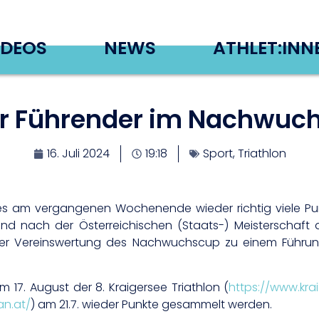
IDEOS
NEWS
ATHLET:INN
r Führender im Nachwuc
16. Juli 2024
19:18
Sport
,
Triathlon
s am vergangenen Wochenende wieder richtig viele Pu
 nach der Österreichischen (Staats-) Meisterschaft 
der Vereinswertung des Nachwuchscup zu einem Führun
17. August der 8. Kraigersee Triathlon (
https://www.krai
n.at/
) am 21.7. wieder Punkte gesammelt werden.