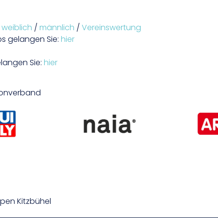
:
weiblich
/
männlich
/
Vereinswertung
s gelangen Sie:
hier
langen Sie:
hier
hlonverband
 Open Kitzbühel