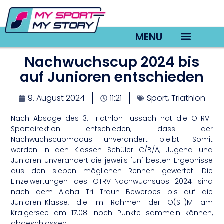
MENU
Nachwuchscup 2024 bis
TV22 Videos
auf Junioren entschieden
9. August 2024
11:21
Sport
,
Triathlon
Nach Absage des 3. Triathlon Fussach hat die ÖTRV-
Sportdirektion entschieden, dass der
Nachwuchscupmodus unverändert bleibt. Somit
werden in den Klassen Schüler C/B/A, Jugend und
Junioren unverändert die jeweils fünf besten Ergebnisse
aus den sieben möglichen Rennen gewertet. Die
Einzelwertungen des ÖTRV-Nachwuchsups 2024 sind
nach dem Aloha Tri Traun Bewerbes bis auf die
Junioren-Klasse, die im Rahmen der Ö(ST)M am
Kraigersee am 17.08. noch Punkte sammeln können,
abgeschlossen.