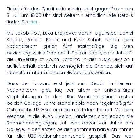
Tickets für das Qualifikationsheimspiel gegen Polen am
3. Juli um 18.00 Uhr sind weiterhin erhältlich. Alle Details
finden Sie
hier
.
Mit Jakob Pöltl, Luka Brajkovic, Marvin Ogunsipe, Daniel
Köppel, Renato Poljak und Fynn Schott fehlen dem
Nationalteam gleich fünf etatmäßige Big Men
beziehungsweise Frontcourt-Spieler. Kapic, der zuletzt für
die University of South Carolina in der NCAA Division I
auflief, erhält dadurch womöglich die Chance, sich auf
höchstem internationalen Niveau zu beweisen.
Dass der Forward erst jetzt sein Debüt im Herren-
Nationalteam gibt, lag vor allem an universitären
Verpflichtungen in den USA. Während seiner ersten
beiden College-Jahre stand Kapic noch regelmäßig für
Österreichs U20-Nationalteam auf dem Parkett. Mit dem
Wechsel in die NCAA Division I änderten sich jedoch die
Rahmenbedingungen: „Ich war davor vier Jahre am
College. In den ersten beiden Sommern habe ich immer
für die U20-Nationalmannschaft gespielt. Das war