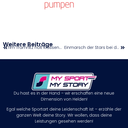
Weitere Beiträge
Tim Tramnitz holt Klassensieg beim 24-Stunden Debüt in Spa
Einmarsch der Stars bei den win2day Open Tennis Staatsmeisterschaften
Du hast es in der Hand – wir erschaffen eine neue
Dimension von Helden!
Egal welche Sportart deine Leidenschaft ist – erzähle der
ganzen Welt deine Story. Wir wollen, dass deine
Leistungen gesehen werden!