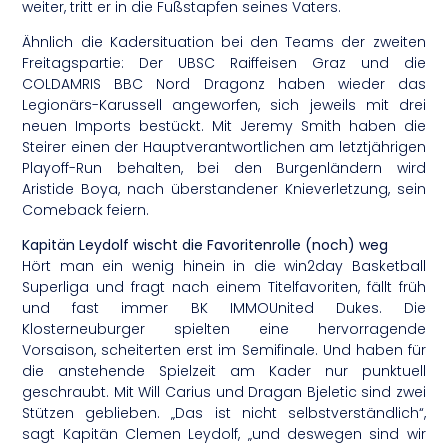
weiter, tritt er in die Fußstapfen seines Vaters.
Ähnlich die Kadersituation bei den Teams der zweiten
Freitagspartie: Der UBSC Raiffeisen Graz und die
COLDAMRIS BBC Nord Dragonz haben wieder das
Legionärs-Karussell angeworfen, sich jeweils mit drei
neuen Imports bestückt. Mit Jeremy Smith haben die
Steirer einen der Hauptverantwortlichen am letztjährigen
Playoff-Run behalten, bei den Burgenländern wird
Aristide Boya, nach überstandener Knieverletzung, sein
Comeback feiern.
Kapitän Leydolf wischt die Favoritenrolle (noch) weg
Hört man ein wenig hinein in die win2day Basketball
Superliga und fragt nach einem Titelfavoriten, fällt früh
und fast immer BK IMMOUnited Dukes. Die
Klosterneuburger spielten eine hervorragende
Vorsaison, scheiterten erst im Semifinale. Und haben für
die anstehende Spielzeit am Kader nur punktuell
geschraubt. Mit Will Carius und Dragan Bjeletic sind zwei
Stützen geblieben. „Das ist nicht selbstverständlich“,
sagt Kapitän Clemen Leydolf, „und deswegen sind wir