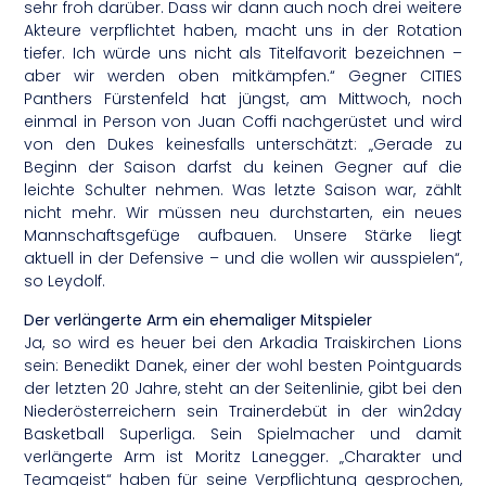
sehr froh darüber. Dass wir dann auch noch drei weitere
Akteure verpflichtet haben, macht uns in der Rotation
tiefer. Ich würde uns nicht als Titelfavorit bezeichnen –
aber wir werden oben mitkämpfen.“ Gegner CITIES
Panthers Fürstenfeld hat jüngst, am Mittwoch, noch
einmal in Person von Juan Coffi nachgerüstet und wird
von den Dukes keinesfalls unterschätzt: „Gerade zu
Beginn der Saison darfst du keinen Gegner auf die
leichte Schulter nehmen. Was letzte Saison war, zählt
nicht mehr. Wir müssen neu durchstarten, ein neues
Mannschaftsgefüge aufbauen. Unsere Stärke liegt
aktuell in der Defensive – und die wollen wir ausspielen“,
so Leydolf.
Der verlängerte Arm ein ehemaliger Mitspieler
Ja, so wird es heuer bei den Arkadia Traiskirchen Lions
sein: Benedikt Danek, einer der wohl besten Pointguards
der letzten 20 Jahre, steht an der Seitenlinie, gibt bei den
Niederösterreichern sein Trainerdebüt in der win2day
Basketball Superliga. Sein Spielmacher und damit
verlängerte Arm ist Moritz Lanegger. „Charakter und
Teamgeist“ haben für seine Verpflichtung gesprochen,