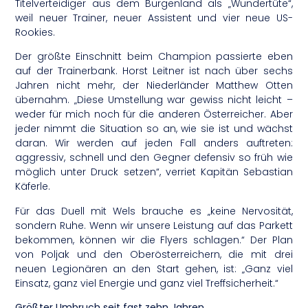
Titelverteidiger aus dem Burgenland als „Wundertüte“,
weil neuer Trainer, neuer Assistent und vier neue US-
Rookies.
Der größte Einschnitt beim Champion passierte eben
auf der Trainerbank. Horst Leitner ist nach über sechs
Jahren nicht mehr, der Niederländer Matthew Otten
übernahm. „Diese Umstellung war gewiss nicht leicht –
weder für mich noch für die anderen Österreicher. Aber
jeder nimmt die Situation so an, wie sie ist und wächst
daran. Wir werden auf jeden Fall anders auftreten:
aggressiv, schnell und den Gegner defensiv so früh wie
möglich unter Druck setzen“, verriet Kapitän Sebastian
Käferle.
Für das Duell mit Wels brauche es „keine Nervosität,
sondern Ruhe. Wenn wir unsere Leistung auf das Parkett
bekommen, können wir die Flyers schlagen.“ Der Plan
von Poljak und den Oberösterreichern, die mit drei
neuen Legionären an den Start gehen, ist: „Ganz viel
Einsatz, ganz viel Energie und ganz viel Treffsicherheit.“
Größter Umbruch seit fast zehn Jahren