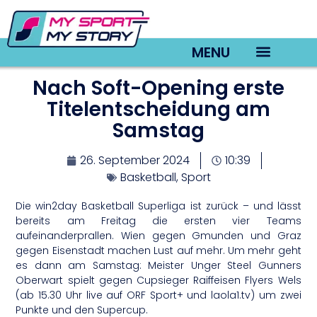
MENU
Nach Soft-Opening erste
TV22 Videos
Titelentscheidung am
Samstag
26. September 2024
10:39
Basketball
,
Sport
Die win2day Basketball Superliga ist zurück – und lässt
bereits am Freitag die ersten vier Teams
aufeinanderprallen. Wien gegen Gmunden und Graz
gegen Eisenstadt machen Lust auf mehr. Um mehr geht
es dann am Samstag: Meister Unger Steel Gunners
Oberwart spielt gegen Cupsieger Raiffeisen Flyers Wels
(ab 15.30 Uhr live auf ORF Sport+ und laola1.tv) um zwei
Punkte und den Supercup.