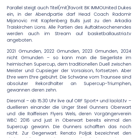
Parallel steigt auch Titel(mit)favorit BK IMMOUnited Dukes
ein, in der Abendpartie darf Head Coach Radomir
Mijanovic mit Kapfenberg Bulls just zu den Arkadia
Traiskirchen Lions. Alle Partien des Auftaktwochenendes
werden auch im Stream auf basketballaustria.tv
angeboten.
2021 Gmunden, 2022 Gmunden, 2023 Gmunden, 2024
nicht Gmunden – so kann man die Siegerliste im
heimischen Supercup, dem traditionellen Duell zwischen
Meister und Cupsieger der Vorsaison, fortsetzen. Aber
Ehre wem Ehre gebührt: Die Schwäne vom Traunsee sind
absoluter Rekordhalter an Supercup-Triumphen,
gewannen deren zehn.
Diesmal – ab 15.30 Uhr live auf ORF Sport+ und laola1.tv –
duellieren einander die Unger Steel Gunners Oberwart
und die Raiffeisen Flyers Wels, deren Vorgängerverein
WBC 2016 und just in Oberwart bereits einmal den
Supercup gewann. Die Gunners schafften das noch
nicht. Zur Gegenwart: Renato Poljak bezeichnet den