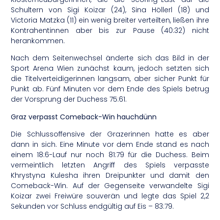
Schultern von Sigi Koizar (24), Sina Höllerl (18) und
Victoria Matzka (11) ein wenig breiter verteilten, ließen ihre
Kontrahentinnen aber bis zur Pause (40:32) nicht
herankommen.
Nach dem Seitenwechsel änderte sich das Bild in der
Sport Arena Wien zunächst kaum, jedoch setzten sich
die Titelverteidigerinnen langsam, aber sicher Punkt für
Punkt ab. Fünf Minuten vor dem Ende des Spiels betrug
der Vorsprung der Duchess 75:61.
Graz verpasst Comeback-Win hauchdünn
Die Schlussoffensive der Grazerinnen hatte es aber
dann in sich. Eine Minute vor dem Ende stand es nach
einem 18:6-Lauf nur noch 81:79 für die Duchess. Beim
vermeintlich letzten Angriff des Spiels verpasste
Khrystyna Kulesha ihren Dreipunkter und damit den
Comeback-Win. Auf der Gegenseite verwandelte Sigi
Koizar zwei Freiwüre souverän und legte das Spiel 2,2
Sekunden vor Schluss endgültig auf Eis – 83:79.