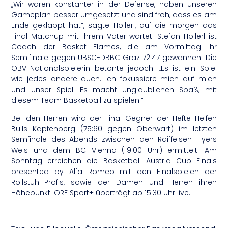
„Wir waren konstanter in der Defense, haben unseren
Gameplan besser umgesetzt und sind froh, dass es am
Ende geklappt hat“, sagte Höllerl, auf die morgen das
Final-Matchup mit ihrem Vater wartet. Stefan Höllerl ist
Coach der Basket Flames, die am Vormittag ihr
Semifinale gegen UBSC-DBBC Graz 72:47 gewannen. Die
ÖBV-Nationalspielerin betonte jedoch: „Es ist ein Spiel
wie jedes andere auch. Ich fokussiere mich auf mich
und unser Spiel. Es macht unglaublichen Spaß, mit
diesem Team Basketball zu spielen.“
Bei den Herren wird der Final-Gegner der Hefte Helfen
Bulls Kapfenberg (75:60 gegen Oberwart) im letzten
Semfinale des Abends zwischen den Raiffeisen Flyers
Wels und dem BC Vienna (19:00 Uhr) ermittelt. Am
Sonntag erreichen die Basketball Austria Cup Finals
presented by Alfa Romeo mit den Finalspielen der
Rollstuhl-Profis, sowie der Damen und Herren ihren
Höhepunkt. ORF Sport+ überträgt ab 15:30 Uhr live.