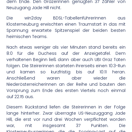
dem Ende. Den Grazerinnen genügten 37 Zähler von
Neuzugang Jade Hill nicht.
Die win2day BDSL-Tabellenführerinnen aus
Klosterneuburg erwischten einen Traumstart in das mit
Spannung erwartete Spitzenspiel der beiden besten
heimischen Teams.
Nach etwas weniger als vier Minuten stand bereits ein
8:0 für die Duchess auf der Anzeigetafel. Dem
verhaltenen Beginn ließ dann aber auch UBI Graz Taten
folgen. Die Steirerinnen starteten ihrerseits einen 10:3-Run
und kamen so kurzfristig bis auf 10:11 heran.
Anschließend waren aber wieder die
Niederösterreicherinnen an der Reihe und bauten den
Vorsprung zum Ende des ersten Viertels noch einmal
auf 22:15 aus.
Diesem Rückstand liefen die Steirerinnen in der Folge
lange hinterher. Zwar überragte US-Neuzuggang Jade
Hill, die erst vor rund drei Wochen verpflichtet worden
war, mit insgesamt 37 Punkten. Die
Klosterneuburgerinnen, die die Scoring-Last auf die