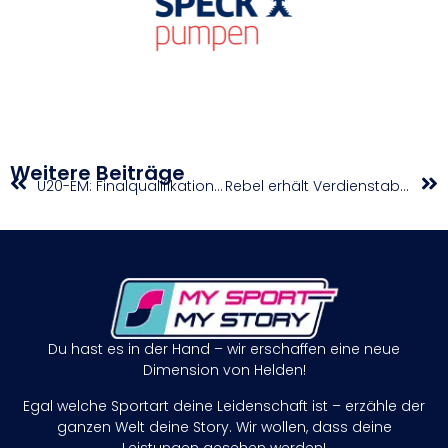
Weitere Beiträge
U20-EM: Finalqualifikation für Schedler und Haller
Rebel erhält Verdienstabzeichen in Gold
Du hast es in der Hand – wir erschaffen eine neue
Dimension von Helden!
Egal welche Sportart deine Leidenschaft ist – erzähle der
ganzen Welt deine Story. Wir wollen, dass deine
Leistungen gesehen werden!