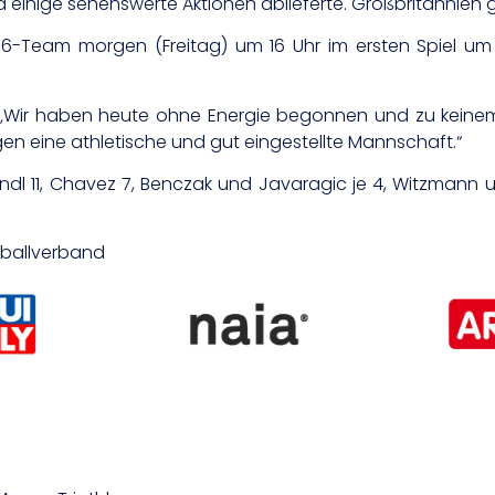
nd einige sehenswerte Aktionen ablieferte. Großbritannien
16-Team morgen (Freitag) um 16 Uhr im ersten Spiel um
 „Wir haben heute ohne Energie begonnen und zu keinem 
gen eine athletische und gut eingestellte Mannschaft.“
endl 11, Chavez 7, Benczak und Javaragic je 4, Witzmann und
etballverband