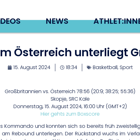
IDEOS
NEWS
ATHLET:INN
m Österreich unterliegt G
15. August 2024
18:34
Basketball
,
Sport
Großbritannien vs. Österreich 78:56 (20:9; 38:25; 55:36)
Skopje, SRC Kale
Donnerstag, 15. August 2024, 16:00 Uhr (GMT+2)
Hier gehts zum Boxscore
Kommando und konnten sich so bereits früh zweistellig ab
uch am Rebound unterlegen. Der Rückstand wuchs im Verl