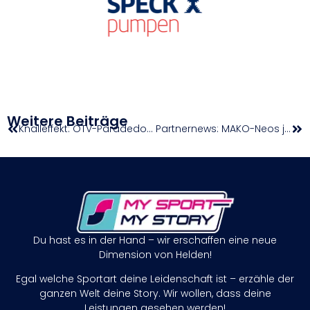
Weitere Beiträge
Knalleffekt: ÖTV-Paradedoppel Erler/Miedler ist zurück
Partnernews: MAKO-Neos jetzt testen & durchstarten
Du hast es in der Hand – wir erschaffen eine neue
Dimension von Helden!
Egal welche Sportart deine Leidenschaft ist – erzähle der
ganzen Welt deine Story. Wir wollen, dass deine
Leistungen gesehen werden!