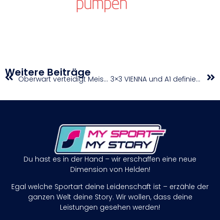
Weitere Beiträge
Oberwart verteidigt Meistertitel in der win2day Basketball Superliga
3×3 VIENNA und A1 definieren 3×3-Experience neu
Du hast es in der Hand – wir erschaffen eine neue
Dimension von Helden!
Egal welche Sportart deine Leidenschaft ist – erzähle der
ganzen Welt deine Story. Wir wollen, dass deine
Leistungen gesehen werden!