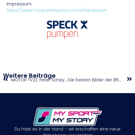
Impressum:
https://www.mysportmystory.com/impressum
Weitere Beiträge
MOTOR TV22: Peter Scheyrer beim Training in Rietz zur Vorbereitung auf Motocross Staatsmeisterschaft
Die besten Bilder der 85ccm Klasse beim MY SPORT MY STORY Liqui Moly Euro JuniorCup in Fresach 2022
Du hast es in der Hand – wir erschaffen eine neue