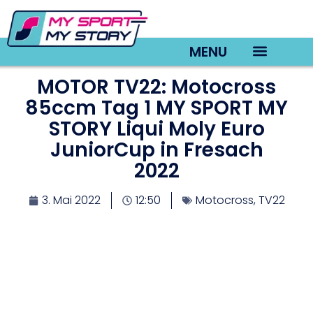
MENU
MOTOR TV22: Motocross
TV22 Videos
85ccm Tag 1 MY SPORT MY
STORY Liqui Moly Euro
JuniorCup in Fresach
2022
3. Mai 2022
12:50
Motocross
,
TV22