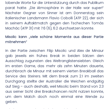
lobende Worte für die Unterstützung durch das Publikum
parat hatte: „Die Atmosphäre in der Halle war super!“
Nächster Gegner von Sinner ist am Donnerstag sein
italienischer Landsmann Flavio Cobolli (ATP 22), der sich
in seinem Auftaktmatch gegen den Tschechen Tomás
Machác (ATP 31) mit 7:6 (6), 6:2 durchsetzen konnte.
Misolic kann „viele schöne Momente aus dieser Partie
mitnehmen“
In der Partie zwischen Filip Misolic und Alex de Minaur
gab jeweils ein frühes Break in beiden Sätzen den
Ausschlag zugunsten des Weltranglistensiebten. Gleich
im ersten Game, das mehr als zehn Minuten dauerte,
durchbrach de Minaur mit seinem vierten Breakball das
Service des Steirers. Mit dem Break zum 2:1 im zweiten
Durchgang stellte der Australier die Weichen endgültig
auf Sieg – auch deshalb, weil Misolic beim Stand von 2:3
aus seiner Sicht drei Breakchancen nicht nützen konnte,
um dem Match doch noch einmal eine Wende zu
geben.