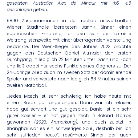
gesetzten Australier Alex de Minaur mit 4:6, 4:6
geschlagen geben.
9800 Zuschauer:innen in der restlos ausverkauften
Wiener Stadthalle bereiteten Jannik Sinner einen
euphorischen Empfang, für den sich der aktuelle
Weltranglistenzweite mit einer überragenden Vorstellung
bedankte. Der Wien-Sieger des Jahres 2023 brachte
gegen den Deutschen Daniel Altmaier den ersten
Durchgang in lediglich 22 Minuten unter Dach und Fach
und ließ dabei nur sechs Punkte seines Gegners zu. Der
24-Jährige blieb auch im zweiten Satz der dominierende
Spieler und verwertete nach lediglich 58 Minuten seinen
zweiten Matchball.
„Jedes Match ist sehr schwierig. Ich habe heute mit
einem Break gut angefangen. Dann war ich relaxter,
habe gut serviert und gut gespielt. Daniel ist ein sehr
guter Spieler – er hat gegen mich in Roland Garros
gewonnen
(2023; Anmerkung)
, und auch zuletzt in
Shanghai war es ein schwieriges Spiel, deshalb bin ich
sehr zufrieden heute“, resümierte Sinner, der auch