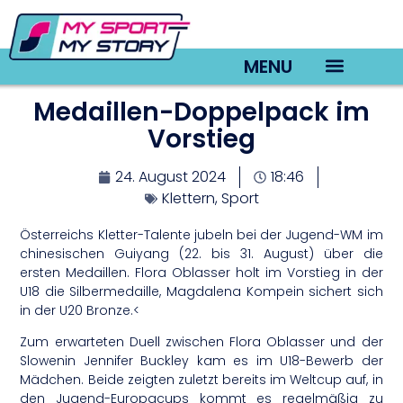
MENU
Medaillen-Doppelpack im
TV22 Videos
Vorstieg
24. August 2024
18:46
Klettern
,
Sport
Österreichs Kletter-Talente jubeln bei der Jugend-WM im
chinesischen Guiyang (22. bis 31. August) über die
ersten Medaillen. Flora Oblasser holt im Vorstieg in der
U18 die Silbermedaille, Magdalena Kompein sichert sich
in der U20 Bronze.<
Zum erwarteten Duell zwischen Flora Oblasser und der
Slowenin Jennifer Buckley kam es im U18-Bewerb der
Mädchen. Beide zeigten zuletzt bereits im Weltcup auf, in
den Jugend-Europacups kommt es regelmäßig zu