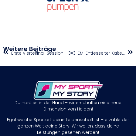
Weitere Beiträge
Erste Viertelfinal-Session bringt Giganten-Duell – Premiere für Team GB
3×3-EM: Entfesselter Kaltenbrunner schießt Österreich ins Halbfinale!
Du hast es in der Hand – wir erschaffen eine neue
Dimension von Helden!
Egal welche Sportart deine Leidenschaft ist – erzähle der
ganzen Welt deine Story. Wir wollen, dass deine
Leistungen gesehen werden!