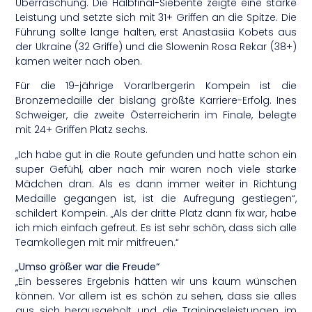
Überraschung. Die Halbfinal-Siebente zeigte eine starke
Leistung und setzte sich mit 31+ Griffen an die Spitze. Die
Führung sollte lange halten, erst Anastasiia Kobets aus
der Ukraine (32 Griffe) und die Slowenin Rosa Rekar (38+)
kamen weiter nach oben.
Für die 19-jährige Vorarlbergerin Kompein ist die
Bronzemedaille der bislang größte Karriere-Erfolg. Ines
Schweiger, die zweite Österreicherin im Finale, belegte
mit 24+ Griffen Platz sechs.
„Ich habe gut in die Route gefunden und hatte schon ein
super Gefühl, aber nach mir waren noch viele starke
Mädchen dran. Als es dann immer weiter in Richtung
Medaille gegangen ist, ist die Aufregung gestiegen“,
schildert Kompein. „Als der dritte Platz dann fix war, habe
ich mich einfach gefreut. Es ist sehr schön, dass sich alle
Teamkollegen mit mir mitfreuen.“
„Umso größer war die Freude“
„Ein besseres Ergebnis hätten wir uns kaum wünschen
können. Vor allem ist es schön zu sehen, dass sie alles
aus sich herausgeholt und die Trainingsleistungen im