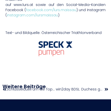
auf www.lurs.at sowie auf den Social-Media-Kanälen
Facebook (
facebook.com/lurs.maissau
) und Instagram
(
instagram.com/lursmaissau
)
Text- und Bildquelle: Österreichischer Triathlonverband
Weitere Beiträge
Schlüsselduell um die Top-6: Lions reisen mit Siegesserie im Gepäck an den Traunsee
win2day BDSL: Duchess gegen Flames souverän