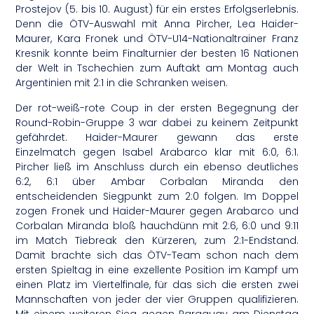
Prostejov (5. bis 10. August) für ein erstes Erfolgserlebnis.
Denn die ÖTV-Auswahl mit Anna Pircher, Lea Haider-
Maurer, Kara Fronek und ÖTV-U14-Nationaltrainer Franz
Kresnik konnte beim Finalturnier der besten 16 Nationen
der Welt in Tschechien zum Auftakt am Montag auch
Argentinien mit 2:1 in die Schranken weisen.
Der rot-weiß-rote Coup in der ersten Begegnung der
Round-Robin-Gruppe 3 war dabei zu keinem Zeitpunkt
gefährdet. Haider-Maurer gewann das erste
Einzelmatch gegen Isabel Arabarco klar mit 6:0, 6:1.
Pircher ließ im Anschluss durch ein ebenso deutliches
6:2, 6:1 über Ambar Corbalan Miranda den
entscheidenden Siegpunkt zum 2:0 folgen. Im Doppel
zogen Fronek und Haider-Maurer gegen Arabarco und
Corbalan Miranda bloß hauchdünn mit 2:6, 6:0 und 9:11
im Match Tiebreak den Kürzeren, zum 2:1-Endstand.
Damit brachte sich das ÖTV-Team schon nach dem
ersten Spieltag in eine exzellente Position im Kampf um
einen Platz im Viertelfinale, für das sich die ersten zwei
Mannschaften von jeder der vier Gruppen qualifizieren.
Mit einem weiteren Sieg gegen Paraguay am Dienstag