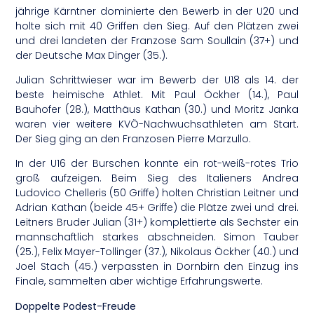
jährige Kärntner dominierte den Bewerb in der U20 und
holte sich mit 40 Griffen den Sieg. Auf den Plätzen zwei
und drei landeten der Franzose Sam Soullain (37+) und
der Deutsche Max Dinger (35.).
Julian Schrittwieser war im Bewerb der U18 als 14. der
beste heimische Athlet. Mit Paul Öckher (14.), Paul
Bauhofer (28.), Matthäus Kathan (30.) und Moritz Janka
waren vier weitere KVÖ-Nachwuchsathleten am Start.
Der Sieg ging an den Franzosen Pierre Marzullo.
In der U16 der Burschen konnte ein rot-weiß-rotes Trio
groß aufzeigen. Beim Sieg des Italieners Andrea
Ludovico Chelleris (50 Griffe) holten Christian Leitner und
Adrian Kathan (beide 45+ Griffe) die Plätze zwei und drei.
Leitners Bruder Julian (31+) komplettierte als Sechster ein
mannschaftlich starkes abschneiden. Simon Tauber
(25.), Felix Mayer-Tollinger (37.), Nikolaus Öckher (40.) und
Joel Stach (45.) verpassten in Dornbirn den Einzug ins
Finale, sammelten aber wichtige Erfahrungswerte.
Doppelte Podest-Freude