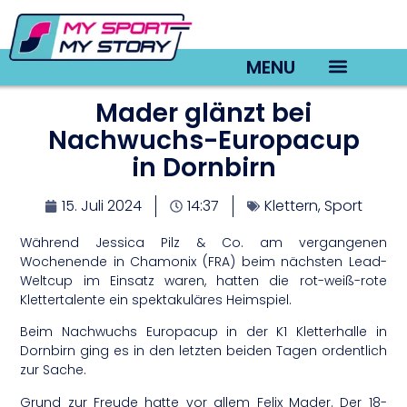
MENU
Mader glänzt bei
TV22 Videos
Nachwuchs-Europacup
in Dornbirn
15. Juli 2024
14:37
Klettern
,
Sport
Während Jessica Pilz & Co. am vergangenen
Wochenende in Chamonix (FRA) beim nächsten Lead-
Weltcup im Einsatz waren, hatten die rot-weiß-rote
Klettertalente ein spektakuläres Heimspiel.
Beim Nachwuchs Europacup in der K1 Kletterhalle in
Dornbirn ging es in den letzten beiden Tagen ordentlich
zur Sache.
Grund zur Freude hatte vor allem Felix Mader. Der 18-