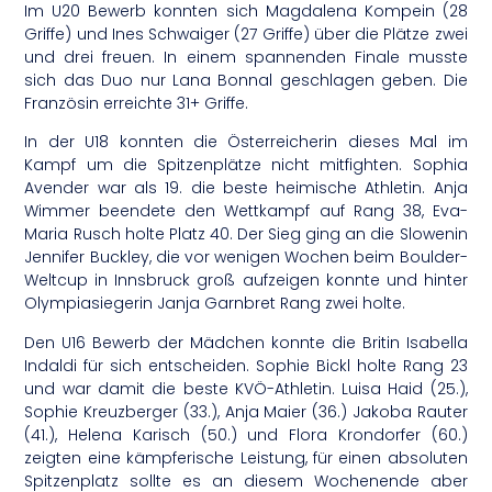
Im U20 Bewerb konnten sich Magdalena Kompein (28
Griffe) und Ines Schwaiger (27 Griffe) über die Plätze zwei
und drei freuen. In einem spannenden Finale musste
sich das Duo nur Lana Bonnal geschlagen geben. Die
Französin erreichte 31+ Griffe.
In der U18 konnten die Österreicherin dieses Mal im
Kampf um die Spitzenplätze nicht mitfighten. Sophia
Avender war als 19. die beste heimische Athletin. Anja
Wimmer beendete den Wettkampf auf Rang 38, Eva-
Maria Rusch holte Platz 40. Der Sieg ging an die Slowenin
Jennifer Buckley, die vor wenigen Wochen beim Boulder-
Weltcup in Innsbruck groß aufzeigen konnte und hinter
Olympiasiegerin Janja Garnbret Rang zwei holte.
Den U16 Bewerb der Mädchen konnte die Britin Isabella
Indaldi für sich entscheiden. Sophie Bickl holte Rang 23
und war damit die beste KVÖ-Athletin. Luisa Haid (25.),
Sophie Kreuzberger (33.), Anja Maier (36.) Jakoba Rauter
(41.), Helena Karisch (50.) und Flora Krondorfer (60.)
zeigten eine kämpferische Leistung, für einen absoluten
Spitzenplatz sollte es an diesem Wochenende aber