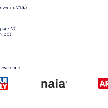
tverein, STMK)
genz, V)
m, OÖ)
hlonverband