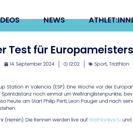
IDEOS
NEWS
ATHLET:INN
er Test für Europameister
14. September 2024
12:02
Sport
,
Triathlon
 Station in Valencia (ESP). Eine Woche vor der Europame
printdistanz noch einmal um Weltranglistenpunkte, bevo
 heute am Start Philip Pertl, Leon Pauger und nach sein
stehen.
r (Herren). Die Rennen werden live auf
triathlonlive.tv
und 