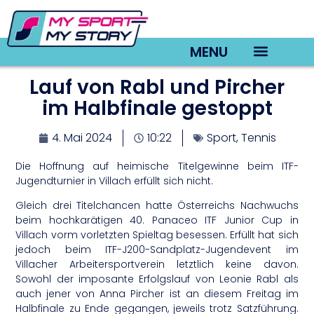
MENU
Lauf von Rabl und Pircher
TV22 Videos
im Halbfinale gestoppt
4. Mai 2024
10:22
Sport
,
Tennis
Die Hoffnung auf heimische Titelgewinne beim ITF-
Jugendturnier in Villach erfüllt sich nicht.
Gleich drei Titelchancen hatte Österreichs Nachwuchs
beim hochkarätigen 40. Panaceo ITF Junior Cup in
Villach vorm vorletzten Spieltag besessen. Erfüllt hat sich
jedoch beim ITF-J200-Sandplatz-Jugendevent im
Villacher Arbeitersportverein letztlich keine davon.
Sowohl der imposante Erfolgslauf von Leonie Rabl als
auch jener von Anna Pircher ist an diesem Freitag im
Halbfinale zu Ende gegangen, jeweils trotz Satzführung.