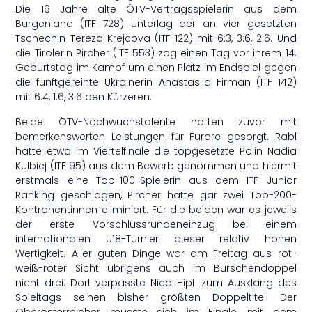
Die 16 Jahre alte ÖTV-Vertragsspielerin aus dem
Burgenland (ITF 728) unterlag der an vier gesetzten
Tschechin Tereza Krejcova (ITF 122) mit 6:3, 3:6, 2:6. Und
die Tirolerin Pircher (ITF 553) zog einen Tag vor ihrem 14.
Geburtstag im Kampf um einen Platz im Endspiel gegen
die fünftgereihte Ukrainerin Anastasiia Firman (ITF 142)
mit 6:4, 1:6, 3:6 den Kürzeren.
Beide ÖTV-Nachwuchstalente hatten zuvor mit
bemerkenswerten Leistungen für Furore gesorgt. Rabl
hatte etwa im Viertelfinale die topgesetzte Polin Nadia
Kulbiej (ITF 95) aus dem Bewerb genommen und hiermit
erstmals eine Top-100-Spielerin aus dem ITF Junior
Ranking geschlagen, Pircher hatte gar zwei Top-200-
Kontrahentinnen eliminiert. Für die beiden war es jeweils
der erste Vorschlussrundeneinzug bei einem
internationalen U18-Turnier dieser relativ hohen
Wertigkeit. Aller guten Dinge war am Freitag aus rot-
weiß-roter Sicht übrigens auch im Burschendoppel
nicht drei: Dort verpasste Nico Hipfl zum Ausklang des
Spieltags seinen bisher größten Doppeltitel. Der
Oberösterreicher musste sich im Finale, mit dem