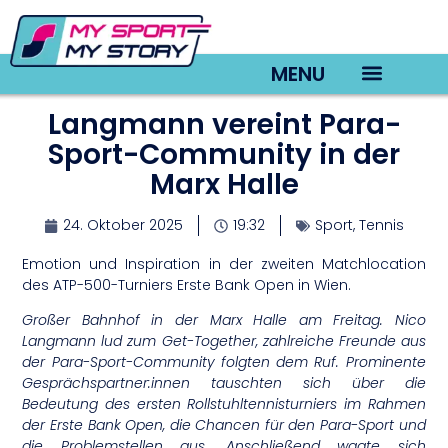
MENU
Langmann vereint Para-
TV22 Videos
Sport-Community in der
Marx Halle
24. Oktober 2025
19:32
Sport
,
Tennis
Emotion und Inspiration in der zweiten Matchlocation
des ATP-500-Turniers Erste Bank Open in Wien.
Großer Bahnhof in der Marx Halle am Freitag. Nico
Langmann lud zum Get-Together, zahlreiche Freunde aus
der Para-Sport-Community folgten dem Ruf. Prominente
Gesprächspartner:innen tauschten sich über die
Bedeutung des ersten Rollstuhltennisturniers im Rahmen
der Erste Bank Open, die Chancen für den Para-Sport und
die Problemstellen aus. Anschließend wagte sich