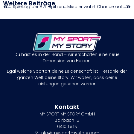
Weitere Beiträge
4. Spieltag der B2L: Spitzenquartett will ungeschlagen bleiben / Spannende West-Derbys
Miedler wahrt Chance auf Titelverteidigung im Doppel
Du hast es in der Hand – wir erschaffen eine neue
Dimension von Helden!
Egal welche Sportart deine Leidenschaft ist – erzähle der
ganzen Welt deine Story. Wir wollen, dass deine
Leistungen gesehen werden!
Kontakt
MY SPORT MY STORY GmbH
Bairbach 15
6410 Telfs
info@mysportmystory.com