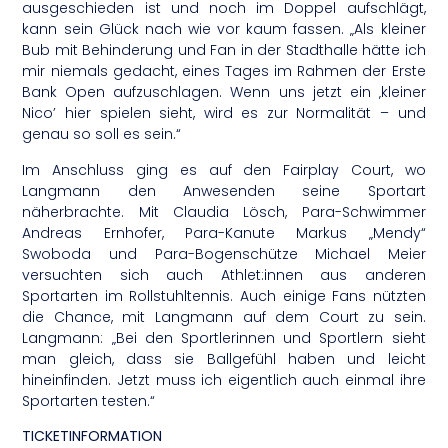
ausgeschieden ist und noch im Doppel aufschlägt,
kann sein Glück nach wie vor kaum fassen. „Als kleiner
Bub mit Behinderung und Fan in der Stadthalle hätte ich
mir niemals gedacht, eines Tages im Rahmen der Erste
Bank Open aufzuschlagen. Wenn uns jetzt ein ‚kleiner
Nico’ hier spielen sieht, wird es zur Normalität – und
genau so soll es sein.“
Im Anschluss ging es auf den Fairplay Court, wo
Langmann den Anwesenden seine Sportart
näherbrachte. Mit Claudia Lösch, Para-Schwimmer
Andreas Ernhofer, Para-Kanute Markus „Mendy“
Swoboda und Para-Bogenschütze Michael Meier
versuchten sich auch Athlet:innen aus anderen
Sportarten im Rollstuhltennis. Auch einige Fans nützten
die Chance, mit Langmann auf dem Court zu sein.
Langmann: „Bei den Sportlerinnen und Sportlern sieht
man gleich, dass sie Ballgefühl haben und leicht
hineinfinden. Jetzt muss ich eigentlich auch einmal ihre
Sportarten testen.“
TICKETINFORMATION