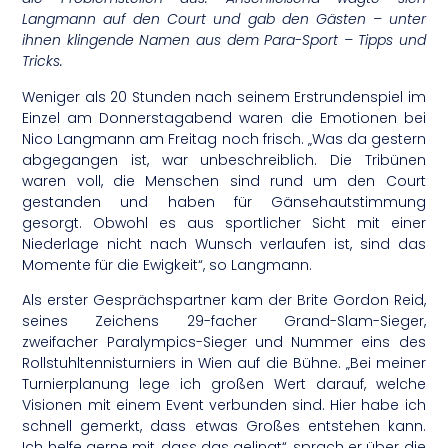
Langmann auf den Court und gab den Gästen – unter
ihnen klingende Namen aus dem Para-Sport – Tipps und
Tricks.
Weniger als 20 Stunden nach seinem Erstrundenspiel im
Einzel am Donnerstagabend waren die Emotionen bei
Nico Langmann am Freitag noch frisch. „Was da gestern
abgegangen ist, war unbeschreiblich. Die Tribünen
waren voll, die Menschen sind rund um den Court
gestanden und haben für Gänsehautstimmung
gesorgt. Obwohl es aus sportlicher Sicht mit einer
Niederlage nicht nach Wunsch verlaufen ist, sind das
Momente für die Ewigkeit“, so Langmann.
Als erster Gesprächspartner kam der Brite Gordon Reid,
seines Zeichens 29-facher Grand-Slam-Sieger,
zweifacher Paralympics-Sieger und Nummer eins des
Rollstuhltennisturniers in Wien auf die Bühne. „Bei meiner
Turnierplanung lege ich großen Wert darauf, welche
Visionen mit einem Event verbunden sind. Hier habe ich
schnell gemerkt, dass etwas Großes entstehen kann.
Ich helfe gerne mit, dass das gelingt“, sprach er über die