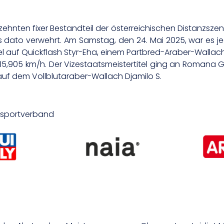
ahrzehnten fixer Bestandteil der österreichischen Distanzsze
bis dato verwehrt. Am Samstag, den 24. Mai 2025, war es j
el auf Quickflash Styr-Eha, einem Partbred-Araber-Wallach
5,905 km/h. Der Vizestaatsmeistertitel ging an Romana Gr
auf dem Vollblutaraber-Wallach Djamilo S.
desportverband