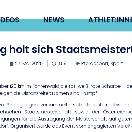
IDEOS
NEWS
ATHLET:INN
g holt sich Staatsmeistert
27. Mai 2025
11:59
Pferdesport
,
Sport
über 120 km im Föhrenwald die rot-weiß-rote Schärpe – d
 zeigen die Distanzreiter: Damen sind Trumpf!
len Bedingungen versammelte sich die österreichische D
ichischen Staatsmeisterschaft sowie der Österreichis
ngungen für die Austragung der Meisterschaft auf gute
sdorf. Organisiert wurde das Event vom engagierten Vere