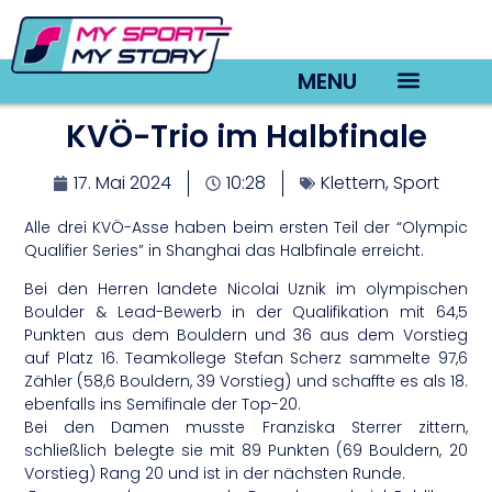
MENU
KVÖ-Trio im Halbfinale
TV22 Videos
17. Mai 2024
10:28
Klettern
,
Sport
Alle drei KVÖ-Asse haben beim ersten Teil der “Olympic
Qualifier Series” in Shanghai das Halbfinale erreicht.
Bei den Herren landete Nicolai Uznik im olympischen
Boulder & Lead-Bewerb in der Qualifikation mit 64,5
Punkten aus dem Bouldern und 36 aus dem Vorstieg
auf Platz 16. Teamkollege Stefan Scherz sammelte 97,6
Zähler (58,6 Bouldern, 39 Vorstieg) und schaffte es als 18.
ebenfalls ins Semifinale der Top-20.
Bei den Damen musste Franziska Sterrer zittern,
schließlich belegte sie mit 89 Punkten (69 Bouldern, 20
Vorstieg) Rang 20 und ist in der nächsten Runde.