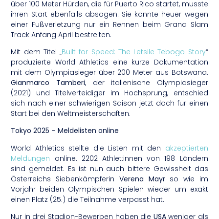
über 100 Meter Hürden, die für Puerto Rico startet, musste
ihren Start ebenfalls absagen. Sie konnte heuer wegen
einer Fußverletzung nur ein Rennen beim Grand Slam
Track Anfang April bestreiten.
Mit dem Titel „
Built for Speed: The Letsile Tebogo Story
“
produzierte World Athletics eine kurze Dokumentation
mit dem Olympiasieger über 200 Meter aus Botswana.
Gianmarco Tamberi
, der italienische Olympiasieger
(2021) und Titelverteidiger im Hochsprung, entschied
sich nach einer schwierigen Saison jetzt doch für einen
Start bei den Weltmeisterschaften.
Tokyo 2025 – Meldelisten online
World Athletics stellte die Listen mit den
akzeptierten
Meldungen
online. 2202 Athlet:innen von 198 Ländern
sind gemeldet. Es ist nun auch bittere Gewissheit das
Österreichs Siebenkämpferin
Verena Mayr
so wie im
Vorjahr beiden Olympischen Spielen wieder um exakt
einen Platz (25.) die Teilnahme verpasst hat.
Nur in drei Stadion-Bewerben haben die
USA
weniger als