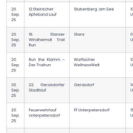
20.
12.Steirischer
Stubenberg am See
1
Sep.
ApfelLand Lauf
U
25
20.
16. Stanzer
Stanz
0
Sep.
Windheimat Trail
U
25
Run
20.
Run the Klamm –
Würflacher
1
Sep.
Der Trailrun
WellnessWelt
U
25
20.
22. Gerasdorfer
Gerasdorf
1
Sep.
Stadtlauf
U
25
20.
Feuerwehrlauf
FF Unterpetersdorf
1
Sep.
Unterpetersdorf
U
25