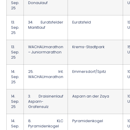
Sep.
Donaulauf
U
25
13.
34. Euratsfelder
Euratsfeld
1
Sep.
Marktlauf
U
25
13.
WACHAUmarathon
Krems-Stadtpark
1
Sep.
– Juniormarathon
U
25
14.
25. Int.
Emmersdorf/Spitz
1
Sep.
WACHAUmarathon
U
25
14.
3. Draisinenlauf
Asparn an der Zaya
1
Sep.
Asparn-
U
25
Grafensulz
14.
8. KLC
Pyramidenkogel
1
Sep.
Pyramidenkogel
U