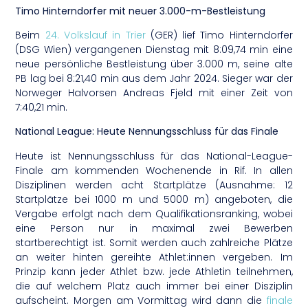
Timo Hinterndorfer mit neuer 3.000-m-Bestleistung
Beim
24. Volkslauf in Trier
(GER) lief Timo Hinterndorfer
(DSG Wien) vergangenen Dienstag mit 8:09,74 min eine
neue persönliche Bestleistung über 3.000 m, seine alte
PB lag bei 8:21,40 min aus dem Jahr 2024. Sieger war der
Norweger Halvorsen Andreas Fjeld mit einer Zeit von
7:40,21 min.
National League: Heute Nennungsschluss für das Finale
Heute ist Nennungsschluss für das National-League-
Finale am kommenden Wochenende in Rif. In allen
Disziplinen werden acht Startplätze (Ausnahme: 12
Startplätze bei 1000 m und 5000 m) angeboten, die
Vergabe erfolgt nach dem Qualifikationsranking, wobei
eine Person nur in maximal zwei Bewerben
startberechtigt ist. Somit werden auch zahlreiche Plätze
an weiter hinten gereihte Athlet:innen vergeben. Im
Prinzip kann jeder Athlet bzw. jede Athletin teilnehmen,
die auf welchem Platz auch immer bei einer Disziplin
aufscheint. Morgen am Vormittag wird dann die
finale