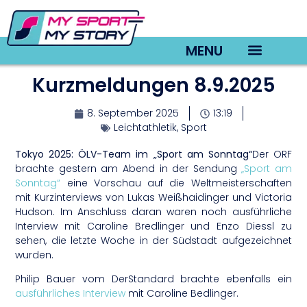
MENU
Kurzmeldungen 8.9.2025
TV22 Videos
8. September 2025
13:19
Leichtathletik
,
Sport
Tokyo 2025: ÖLV-Team im „Sport am Sonntag“
Der ORF
brachte gestern am Abend in der Sendung
„Sport am
Sonntag“
eine Vorschau auf die Weltmeisterschaften
mit Kurzinterviews von Lukas Weißhaidinger und Victoria
Hudson. Im Anschluss daran waren noch ausführliche
Interview mit Caroline Bredlinger und Enzo Diessl zu
sehen, die letzte Woche in der Südstadt aufgezeichnet
wurden.
Philip Bauer vom DerStandard brachte ebenfalls ein
ausführliches Interview
mit Caroline Bedlinger.