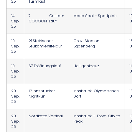
25
Turmlauf
14.
7. Custom
Maria Saal – Sportplatz
1
Sep.
COCOON-Lauf
U
25
19.
21.Steirischer
Graz-Stadion
1
Sep.
Leukämiehilfelauf
Eggenberg
U
25
19.
S7 Eröffnungslauf
Heiligenkreuz
1
Sep.
U
25
20.
12.Innsbrucker
Innsbruck-Olympisches
1
Sep.
NightRun
Dorf
U
25
20.
Nordkette Vertical
Innsbruck – From City to
1
Sep.
Peak
U
25