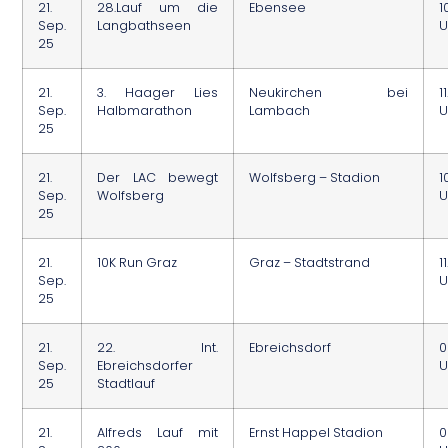
21.
28.Lauf um die
Ebensee
1
Sep.
Langbathseen
U
25
21.
3. Haager Lies
Neukirchen bei
1
Sep.
Halbmarathon
Lambach
U
25
21.
Der LAC bewegt
Wolfsberg – Stadion
1
Sep.
Wolfsberg
U
25
21.
10K Run Graz
Graz – Stadtstrand
1
Sep.
U
25
21.
22. Int.
Ebreichsdorf
0
Sep.
Ebreichsdorfer
U
25
Stadtlauf
21.
Alfreds Lauf mit
Ernst Happel Stadion
0