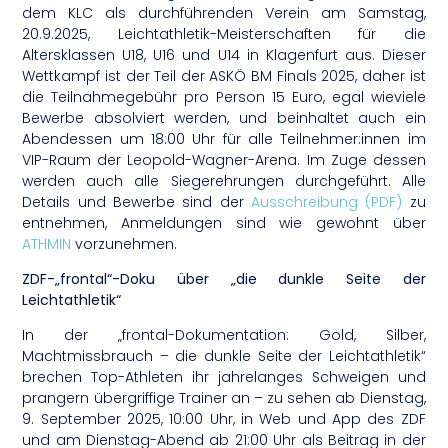
dem KLC als durchführenden Verein am Samstag,
20.9.2025, Leichtathletik-Meisterschaften für die
Altersklassen U18, U16 und U14 in Klagenfurt aus. Dieser
Wettkampf ist der Teil der ASKÖ BM Finals 2025, daher ist
die Teilnahmegebühr pro Person 15 Euro, egal wieviele
Bewerbe absolviert werden, und beinhaltet auch ein
Abendessen um 18:00 Uhr für alle Teilnehmer:innen im
VIP-Raum der Leopold-Wagner-Arena. Im Zuge dessen
werden auch alle Siegerehrungen durchgeführt. Alle
Details und Bewerbe sind der
Ausschreibung (PDF)
zu
entnehmen, Anmeldungen sind wie gewohnt über
ATHMIN
vorzunehmen.
ZDF-„frontal“-Doku über „die dunkle Seite der
Leichtathletik“
In der „frontal-Dokumentation: Gold, Silber,
Machtmissbrauch
– die dunkle Seite der Leichtathletik“
brechen Top-Athleten ihr jahrelanges Schweigen und
prangern
übergriffige Trainer an
– zu sehen ab Dienstag,
9. September 2025, 10:00 Uhr, in Web und App des ZDF
und am Dienstag-Abend ab 21:00 Uhr als Beitrag in der