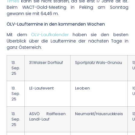
Times
kann sie nicht starten, da sie erst 17 Jahre alt ist.
Beim WACT-Gold-Meeting in Peking am Sonntag
gewann sie mit 64,46 m.
ÖLV-Lauftermine in den kommenden Wochen
Mit dem
ÖLV-Laufkalender
haben sie den besten
Überblick über die Lauftermine der nächsten Tage in
ganz Österreich:
13.
31.Walser Dorflauf
Sportplatz Wals-Grünau
1
Sep.
U
25
13.
LE-Laufevent
Leoben
1
Sep.
U
25
13.
ASVÖ Raiffeisen
Neumarkt/Hausruckkreis
1
Sep.
Landl-Lauf
U
25