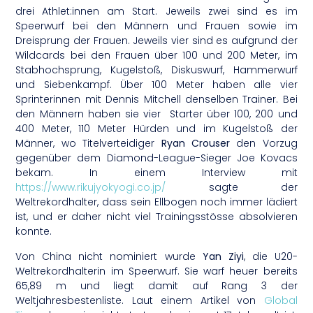
drei Athlet:innen am Start. Jeweils zwei sind es im
Speerwurf bei den Männern und Frauen sowie im
Dreisprung der Frauen. Jeweils vier sind es aufgrund der
Wildcards bei den Frauen über 100 und 200 Meter, im
Stabhochsprung, Kugelstoß, Diskuswurf, Hammerwurf
und Siebenkampf. Über 100 Meter haben alle vier
Sprinterinnen mit Dennis Mitchell denselben Trainer. Bei
den Männern haben sie vier Starter über 100, 200 und
400 Meter, 110 Meter Hürden und im Kugelstoß der
Männer, wo Titelverteidiger
Ryan Crouser
den Vorzug
gegenüber dem Diamond-League-Sieger Joe Kovacs
bekam. In einem Interview mit
https://www.rikujyokyogi.co.jp/
sagte der
Weltrekordhalter, dass sein Ellbogen noch immer lädiert
ist, und er daher nicht viel Trainingsstösse absolvieren
konnte.
Von China nicht nominiert wurde
Yan Ziyi
, die U20-
Weltrekordhalterin im Speerwurf. Sie warf heuer bereits
65,89 m und liegt damit auf Rang 3 der
Weltjahresbestenliste. Laut einem Artikel von
Global