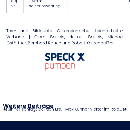
Sep.
200-m-
U
25
Zielsprintwertung
Text- und Bildquelle: Österreichischer Leichtathletik-
Verband | Clara Baudis, Helmut Baudis, Michael
Gstöttner, Bernhard Rauch und Robert Katzenbeißer
Weitere Beiträge
Sinner schlägt bei den Erste Bank Open auf
Max Kühner Vierter im Rolex Grand Prix von Spruce Meadows – Markus Saurugg in den Top 25