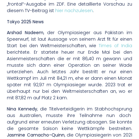
„frontal“-Ausgabe im ZDF. Eine detaillierte Vorschau zu
diesem TV-Beitrag ist
hier nachzulesen
.
Tokyo 2025 News
Arshad Nadeem
, der Olympiasieger aus Pakistan im
Speerwurf, ist laut Aussage von seinem Arzt fit für einen
Start bei den Weltmeisterschaften, wie
Times of India
berichtete. Er startete heuer nur Ende Mai bei den
Asienmeisterschaften die er mit 86,40 m gewann und
musste sich dann einer Operation an seiner Wade
unterziehen. Auch letztes Jahr bestritt er nur einen
Wettkampf im Juli mit 84,21 m, ehe er dann einen Monat
später mit 92,97 m Olympiasieger wurde. 2023 trat er
überhaupt nur bei den Weltmeisterschaften an, wo er
mit 87,82 m auf Platz 2 kam.
Nina Kennedy
, die Titelverteidigerin im Stabhochsprung
aus Australien, musste ihre Teilnahme nun doch
aufgrund einer erneuten Verletzung absagen. Sie konnte
die gesamte Saison keine Wettkämpfe bestreiten.
Jasmine Camacho-Quinn
, die Olympiasiegerin von 2021