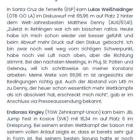
In Santa Cruz de Tenerife (ESP) kam
Lukas Weißhaidinger
(ÖTB OÖ LA) im Diskuswurf mit 65,96 m auf Platz 2 hinter
dem Welt-Jahresbesten Matthew Denny (AUS/67,41).
„Zuletzt in Rehlingen war ich ein bisschen ratlos. Heute
habe ich mich schon wieder viel besser gefühlt und
beim Abwurf mehr Druck auf den Diskus gebracht. Ich
bin zwar noch weit weg vom richtigen Schwerpunkt,
habe noch viel Luft nach oben, aber die Richtung
stimmt. Bei den nächsten Meetings, in Ptuj, St. Pölten und
Gelenau, will ich schrittweise an meiner Konstanz
arbeiten. Meine Weite von 65,96 m ist angesichts der
Bedingungen richtig gut. Auch der Abstand von 1,45 m
zu Denny, der heuer schon wesentlich mehr Wettkämpfe
als ich absolviert hat, erschreckt mich nicht“, gab er im
Anschluss via Presseaussendung bekannt.
Endiorass Kingley
(TGW Zehnkampf-Union) kam beim JBL
Jump Fest in Kosice (SVK) mit 16,34 m auf Platz 6 im
Dreisprung. Bei seinem ersten Wettkampf der Saison mit
seinem vollen Anlauf zeigte er, dass er bereits sehr gut
in Form ist. Bei seinem besten Sprung hatte er noch