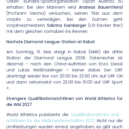
Österr. Bundes-Sportorganisation (Sport Austria) zu
erhalten. Bei den Männern wird
Andreas Bauernfeind
(ProTeam Vienna) versuchen, seinen Titel aus dem
Vorjahr zu verteidigen. Bei den Damen geht
Vorjahresmeisterin
Sabrina Exenberger
(LG-Decker Itter)
mit dem gleichen Vorhaben ins Rennen.
Nächste Diamond-League-Station ist Rabat
Am Sonntag, 31. Mai, steigt in Rabat (MAR) die dritte
Station der Diamond League 2026. Österreicher ist
diesmal – nach den China-Auftritten von Enzo Diessl
und Lukas Weißhaidinger – keiner dabei. Der ORF
überträgt wieder live von 20.00 bis 22.00 Uhr auf ORF ON
und dann zeitversetzt von 23.00 bis 01.00 auf ORF Sport
+.
Strengere Qualifikationsrichtlinen von World Athletics für
die WM 2027
World Athletics publizierte die
Qualifikationslimits und -
richtlinien für die Weltmeisterschaften 2027
. Nicht nur die
Limitleistungen wurden erneut angehoben, es gibt auch