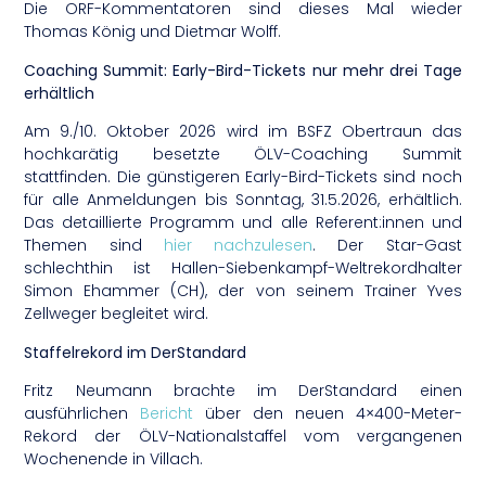
Die ORF-Kommentatoren sind dieses Mal wieder
Thomas König und Dietmar Wolff.
Coaching Summit: Early-Bird-Tickets nur mehr drei Tage
erhältlich
Am 9./10. Oktober 2026 wird im BSFZ Obertraun das
hochkarätig besetzte ÖLV-Coaching Summit
stattfinden. Die günstigeren Early-Bird-Tickets sind noch
für alle Anmeldungen bis Sonntag, 31.5.2026, erhältlich.
Das detaillierte Programm und alle Referent:innen und
Themen sind
hier nachzulesen
. Der Star-Gast
schlechthin ist Hallen-Siebenkampf-Weltrekordhalter
Simon Ehammer (CH), der von seinem Trainer Yves
Zellweger begleitet wird.
Staffelrekord im DerStandard
Fritz Neumann brachte im DerStandard einen
ausführlichen
Bericht
über den neuen 4×400-Meter-
Rekord der ÖLV-Nationalstaffel vom vergangenen
Wochenende in Villach.