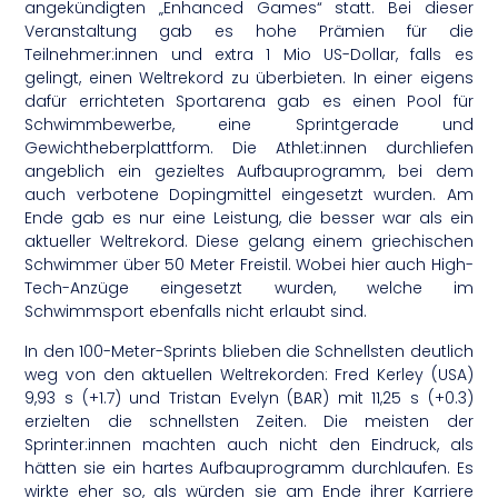
angekündigten „Enhanced Games“ statt. Bei dieser
Veranstaltung gab es hohe Prämien für die
Teilnehmer:innen und extra 1 Mio US-Dollar, falls es
gelingt, einen Weltrekord zu überbieten. In einer eigens
dafür errichteten Sportarena gab es einen Pool für
Schwimmbewerbe, eine Sprintgerade und
Gewichtheberplattform. Die Athlet:innen durchliefen
angeblich ein gezieltes Aufbauprogramm, bei dem
auch verbotene Dopingmittel eingesetzt wurden. Am
Ende gab es nur eine Leistung, die besser war als ein
aktueller Weltrekord. Diese gelang einem griechischen
Schwimmer über 50 Meter Freistil. Wobei hier auch High-
Tech-Anzüge eingesetzt wurden, welche im
Schwimmsport ebenfalls nicht erlaubt sind.
In den 100-Meter-Sprints blieben die Schnellsten deutlich
weg von den aktuellen Weltrekorden: Fred Kerley (USA)
9,93 s (+1.7) und Tristan Evelyn (BAR) mit 11,25 s (+0.3)
erzielten die schnellsten Zeiten. Die meisten der
Sprinter:innen machten auch nicht den Eindruck, als
hätten sie ein hartes Aufbauprogramm durchlaufen. Es
wirkte eher so, als würden sie am Ende ihrer Karriere