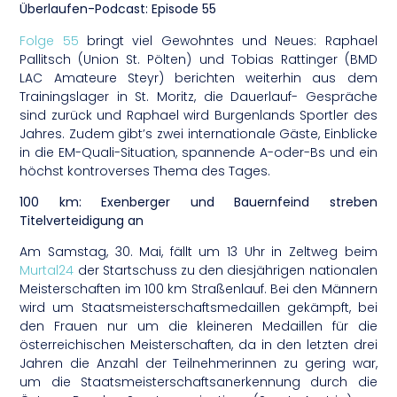
Überlaufen-Podcast: Episode 55
Folge 55
bringt viel Gewohntes und Neues: Raphael
Pallitsch (Union St. Pölten) und Tobias Rattinger (BMD
LAC Amateure Steyr) berichten weiterhin aus dem
Trainingslager in St. Moritz, die Dauerlauf- Gespräche
sind zurück und Raphael wird Burgenlands Sportler des
Jahres. Zudem gibt’s zwei internationale Gäste, Einblicke
in die EM-Quali-Situation, spannende A-oder-Bs und ein
höchst kontroverses Thema des Tages.
100 km: Exenberger und Bauernfeind streben
Titelverteidigung an
Am Samstag, 30. Mai, fällt um 13 Uhr in Zeltweg beim
Murtal24
der Startschuss zu den diesjährigen nationalen
Meisterschaften im 100 km Straßenlauf. Bei den Männern
wird um Staatsmeisterschaftsmedaillen gekämpft, bei
den Frauen nur um die kleineren Medaillen für die
österreichischen Meisterschaften, da in den letzten drei
Jahren die Anzahl der Teilnehmerinnen zu gering war,
um die Staatsmeisterschaftsanerkennung durch die