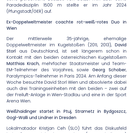
Paradedisziplin 1500 m stellte er im Jahr 2024
(Pfungstadt/GER) auf.
Ex-Doppelweltmeister coachte rot-weiß-rotes Duo in
Wien
Der mittlerweile 35-jährige, ehemalige
Doppelweltmeister im Kugelstoßen (2011, 2013),
David
Storl
aus Deutschland, ist seit längerem schon in
Kontakt mit den beiden österreichischen Kugelstoßern
Matthias Krach
, mehrfacher Staatsmeister und Team-
EM-Teilnehmer des Vorjahres, sowie
Georg Schober
,
Paralympics-Teilnehmer in Paris 2024. Am Anfang dieser
Woche besuchte David Storl Wien und absolvierte dabei
auch drei Trainingseinheiten mit den beiden – zwei auf
der Freiluft-Anlage in Wien-Stadlau und eine in der Sport
Arena Wien.
Weißhaidinger startet in Ptuj, Strametz in Bydgoszcz,
Gogl-Walli und Lindner in Dresden
Lokalmatador Kristjan Ceh (SLO) führt das Diskusfeld