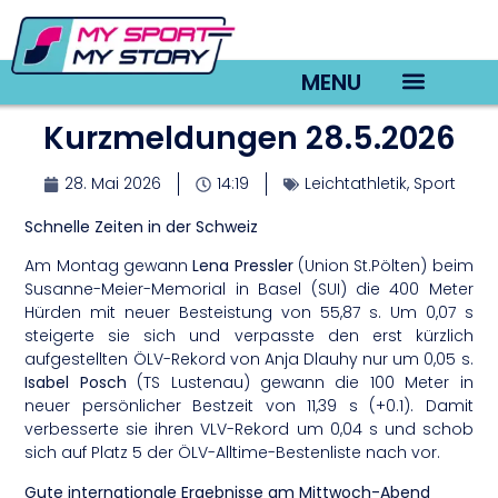
MENU
Kurzmeldungen 28.5.2026
TV22 Videos
28. Mai 2026
14:19
Leichtathletik
,
Sport
Schnelle Zeiten in der Schweiz
Am Montag gewann
Lena Pressler
(Union St.Pölten) beim
Susanne-Meier-Memorial in Basel (SUI) die 400 Meter
Hürden mit neuer Besteistung von 55,87 s. Um 0,07 s
steigerte sie sich und verpasste den erst kürzlich
aufgestellten ÖLV-Rekord von Anja Dlauhy nur um 0,05 s.
Isabel Posch
(TS Lustenau) gewann die 100 Meter in
neuer persönlicher Bestzeit von 11,39 s (+0.1). Damit
verbesserte sie ihren VLV-Rekord um 0,04 s und schob
sich auf Platz 5 der ÖLV-Alltime-Bestenliste nach vor.
Gute internationale Ergebnisse am Mittwoch-Abend