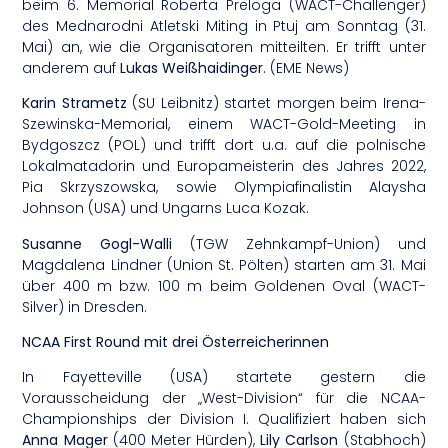
beim 6. Memorial Roberta Preloga (WACT-Challenger)
des Mednarodni Atletski Miting in Ptuj am Sonntag (31.
Mai) an, wie die Organisatoren mitteilten. Er trifft unter
anderem auf
Lukas Weißhaidinger.
(EME News)
Karin Strametz
(SU Leibnitz) startet morgen beim Irena-
Szewinska-Memorial, einem WACT-Gold-Meeting in
Bydgoszcz (POL) und trifft dort u.a. auf die polnische
Lokalmatadorin und Europameisterin des Jahres 2022,
Pia Skrzyszowska, sowie Olympiafinalistin Alaysha
Johnson (USA) und Ungarns Luca Kozak.
Susanne Gogl-Walli
(TGW Zehnkampf-Union) und
Magdalena Lindner (Union St. Pölten) starten am 31. Mai
über 400 m bzw. 100 m beim Goldenen Oval (WACT-
Silver) in Dresden.
NCAA First Round mit drei Österreicherinnen
In Fayetteville (USA) startete gestern die
Vorausscheidung der „West-Division“ für die NCAA-
Championships der Division I. Qualifiziert haben sich
Anna Mager
(400 Meter Hürden),
Lily Carlson
(Stabhoch)