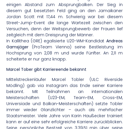
einigen Abstand zum Absprungbalken. Der Sieg in
diesem gut besetzten Feld ging an den Jamaikaner
Jordan Scott mit 17,44 m. Schwierig war bei diesem
Street-Jump-Event die lange Wartezeit zwischen den
Versuchen, denn der Weitsprungbewerb der Frauen lief
zeitgleich mit dem Dreisprung der Männer.
In Kallithea (GRE) egalisierte U20-WM-Kandidat
Andreas
Gamsjäger
(ProTeam Vienna) seine Bestleistung im
Hochsprung von 2,08 m und wurde Fünfter. An 2,11 m
scheiterte er nur ganz knapp.
Marcel Tober gibt Karriereende bekannt
Mittelstreckenläufer Marcel Tobler (ULC Riverside
Mödling) gab via Instagram das Ende seiner Karriere
bekannt. Mit Teilnahmen an internationalen
Meisterschaften (U23-EM, Team-EM, Cross-EM,
Universiade und Balkan-Meisterschaften) setzte Tobler
immer wieder Glanzlichter – auch als mehrfacher
Staatsmeister. Viele Jahre von Karin Haußecker trainiert
kann er auf eine sehr erfolgreiche Karriere zurückblicken.
Seine persönliche Bestzeit von 3:39,51 min über seine