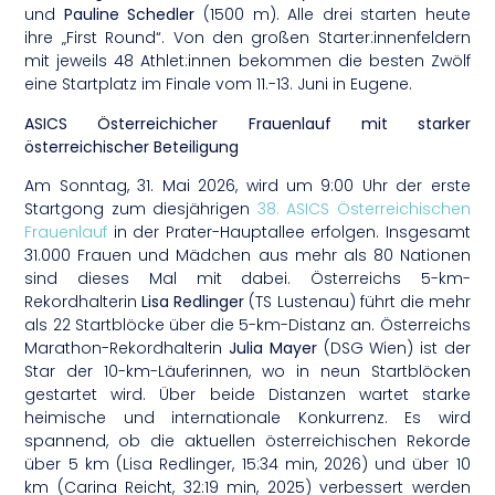
und
Pauline Schedler
(1500 m). Alle drei starten heute
ihre „First Round“. Von den großen Starter:innenfeldern
mit jeweils 48 Athlet:innen bekommen die besten Zwölf
eine Startplatz im Finale vom 11.-13. Juni in Eugene.
ASICS Österreichicher Frauenlauf mit starker
österreichischer Beteiligung
Am Sonntag, 31. Mai 2026, wird um 9:00 Uhr der erste
Startgong zum diesjährigen
38. ASICS Österreichischen
Frauenlauf
in der Prater-Hauptallee erfolgen. Insgesamt
31.000 Frauen und Mädchen aus mehr als 80 Nationen
sind dieses Mal mit dabei. Österreichs 5-km-
Rekordhalterin
Lisa Redlinger
(TS Lustenau) führt die mehr
als 22 Startblöcke über die 5-km-Distanz an. Österreichs
Marathon-Rekordhalterin
Julia Mayer
(DSG Wien) ist der
Star der 10-km-Läuferinnen, wo in neun Startblöcken
gestartet wird. Über beide Distanzen wartet starke
heimische und internationale Konkurrenz. Es wird
spannend, ob die aktuellen österreichischen Rekorde
über 5 km (Lisa Redlinger, 15:34 min, 2026) und über 10
km (Carina Reicht, 32:19 min, 2025) verbessert werden