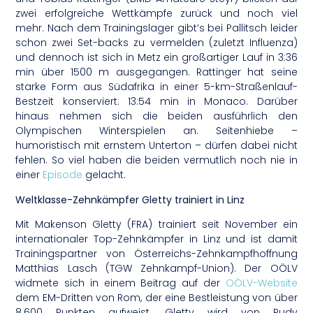
zwei erfolgreiche Wettkämpfe zurück und noch viel
mehr. Nach dem Trainingslager gibt’s bei Pallitsch leider
schon zwei Set-backs zu vermelden (zuletzt Influenza)
und dennoch ist sich in Metz ein großartiger Lauf in 3:36
min über 1500 m ausgegangen. Rattinger hat seine
starke Form aus Südafrika in einer 5-km-Straßenlauf-
Bestzeit konserviert: 13:54 min in Monaco. Darüber
hinaus nehmen sich die beiden ausführlich den
Olympischen Winterspielen an. Seitenhiebe –
humoristisch mit ernstem Unterton – dürfen dabei nicht
fehlen. So viel haben die beiden vermutlich noch nie in
einer
Episode
gelacht.
Weltklasse-Zehnkämpfer Gletty trainiert in Linz
Mit Makenson Gletty (FRA) trainiert seit November ein
internationaler Top-Zehnkämpfer in Linz und ist damit
Trainingspartner von Österreichs-Zehnkampfhoffnung
Matthias Lasch (TGW Zehnkampf-Union). Der OÖLV
widmete sich in einem Beitrag auf der
OÖLV-Website
dem EM-Dritten von Rom, der eine Bestleistung von über
8.600 Punkten aufweist. Gletty wird von Rudy