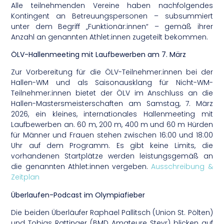
Alle teilnehmenden Vereine haben nachfolgendes
Kontingent an Betreuungspersonen – subsummiert
unter dem Begriff „Funktionär:innen“ – gemäß ihrer
Anzahl an genannten Athlet:innen zugeteilt bekommen.
ÖLV-Hallenmeeting mit Laufbewerben am 7. März
Zur Vorbereitung für die ÖLV-Teilnehmer:innen bei der
Hallen-WM und als Saisonausklang für Nicht-WM-
Teilnehmer:innen bietet der ÖLV im Anschluss an die
Hallen-Mastersmeisterschaften am Samstag, 7. März
2026, ein kleines, internationales Hallenmeeting mit
Laufbewerben an. 60 m, 200 m, 400 m und 60 m Hürden
für Männer und Frauen stehen zwischen 16:00 und 18:00
Uhr auf dem Programm. Es gibt keine Limits, die
vorhandenen Startplätze werden leistungsgemäß an
die genannten Athlet:innen vergeben.
Ausschreibung &
Zeitplan
Überlaufen-Podcast im Olympiafieber
Die beiden Überläufer Raphael Pallitsch (Union St. Pölten)
und Tobias Rattinger (BMD Amateure Steyr) blicken auf