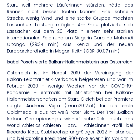
Start, weil mehrere Läuferinnen stürzten, hätte das
Rennen nicht besser laufen können. Eine schnelle
Strecke, wenig Wind und eine starke Gruppe machten
Lassachers Leistung möglich. Am Ende platzierte sich
Lassacher auf dem 20. Platz in einem sehr starken
internationalen Feld rund um Siegerin Caroline Makandi
Gitonga (29:34 min) aus Kenia und der neuen
Europarekordhalterin Megan Keith (GBR, 30:07 min).
Isabel Posch vierte Balkan-Hallenmeisterin aus Österreich
Österreich ist im Herbst 2019 der Vereinigung der
Balkan-Leichtathletik-Verbände beigetreten und war im
Februar 2020 – wenige Wochen vor der COVID-19-
Pandemie – erstmals mit Athlet:innen bei Balkan-
Hallenmeisterschaften am Start. Gleich bei der Premiere
sorgte
Andreas Vojta
(team2012.at) für die erste
Goldmedaille aus rot-weiß-roter Sicht. Der Titel „Balkan
Indoor Championships winner“ schmückt auch das
World-Athletics-Athleten- bzw. -Athlet:innen-Profil bei
Riccardo Klotz
, Stabhochsprung-Sieger 2022 in Istanbul,
und bei
Caroline Bredlinger
, 800-m-Siegerin im Vorjahr in