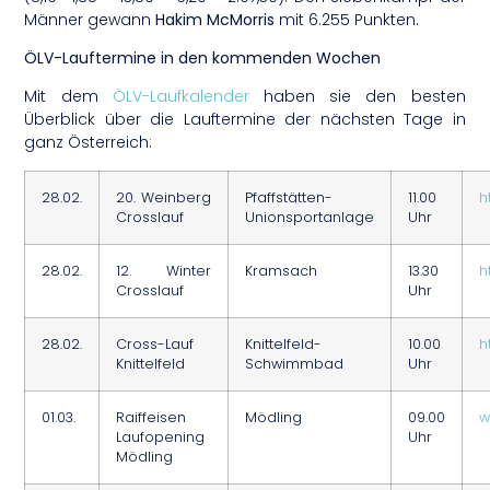
Männer gewann
Hakim McMorris
mit 6.255 Punkten.
ÖLV-Lauftermine in den kommenden Wochen
Mit dem
ÖLV-Laufkalender
haben sie den besten
Überblick über die Lauftermine der nächsten Tage in
ganz Österreich:
28.02.
20. Weinberg
Pfaffstätten-
11.00
h
Crosslauf
Unionsportanlage
Uhr
28.02.
12. Winter
Kramsach
13.30
h
Crosslauf
Uhr
28.02.
Cross-Lauf
Knittelfeld-
10.00
h
Knittelfeld
Schwimmbad
Uhr
01.03.
Raiffeisen
Mödling
09.00
w
Laufopening
Uhr
Mödling