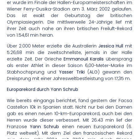
er wurde im Finale der Hallen-Europameisterschaften im
Wiener Ferry-Dusika-Stadion am 3. März 2002 gelaufen.
Das ist exakt der Geburtstag der britischen
Olympiasiegerin. Die mittlwerweile 24-Jährige lief mit
ihrer Zeit auch nahe an ihren britischen Freiluft-Rekord
von 1:54,61 min heran.
Über 2.000 Meter erzielte die Australierin
Jessica Hull
mit
5:26,68 min die zweitschnellste, jemals in der Halle
erzielte Zeit. Der Grieche
Emmanouil Karalis
übersprang
als erster Athlet in dieser Saison 6,00-Meter-Marke im
Stabhochsprung und
Yasser Triki
(ALG) gewann den
Dreisprung mit einer Jahresweltbestleistung von 17,35 m.
Europarekord durch Yann Schrub
Wie bereits eingangs berichtet, fand gestern der Facsa
Castellon 10k in Spanien statt. Nicht nur bei den Damen
gab es einen neuen 10-km-Europarekord, auch bei den
Herren wurde dieser verbessert. Mit 26:43 min lief der
Franzose
Yann Schrub
einen neuen Europarekord (6.
Platz weltweit). Mit dem Ziel den französischen Rekord