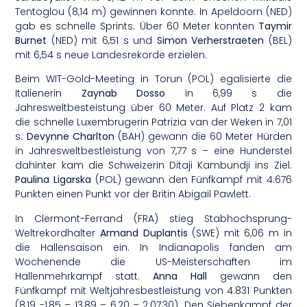
Tentoglou (8,14 m) gewinnen konnte. In Apeldoorn (NED)
gab es schnelle Sprints. Über 60 Meter konnten
Taymir
Burnet
(NED) mit 6,51 s und
Simon Verherstraeten
(BEL)
mit 6,54 s neue Landesrekorde erzielen.
Beim WIT-Gold-Meeting in Torun (POL) egalisierte die
Italienerin
Zaynab Dosso
in 6,99 s die
Jahresweltbesteistung über 60 Meter. Auf Platz 2 kam
die schnelle Luxembrugerin Patrizia van der Weken in 7,01
s.
Devynne Charlton
(BAH) gewann die 60 Meter Hürden
in Jahresweltbestleistung von 7,77 s – eine Hunderstel
dahinter kam die Schweizerin Ditaji Kambundji ins Ziel.
Paulina Ligarska
(POL) gewann den Fünfkampf mit 4.676
Punkten einen Punkt vor der Britin Abigail Pawlett.
In Clermont-Ferrand (FRA) stieg Stabhochsprung-
Weltrekordhalter
Armand Duplantis
(SWE) mit 6,06 m in
die Hallensaison ein. In Indianapolis fanden am
Wochenende die US-Meisterschaften im
Hallenmehrkampf statt.
Anna Hall
gewann den
Fünfkampf mit Weltjahresbestleistung von 4.831 Punkten
(8,19 -1,85 – 13,89 – 6,20 – 2:07,30). Den Siebenkampf der