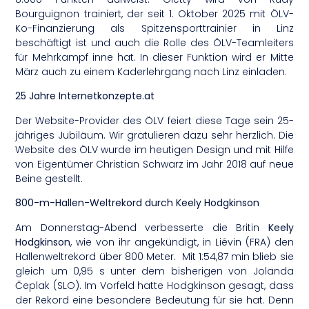
Bourguignon trainiert, der seit 1. Oktober 2025 mit ÖLV-
Ko-Finanzierung als Spitzensporttrainier in Linz
beschäftigt ist und auch die Rolle des ÖLV-Teamleiters
für Mehrkampf inne hat. In dieser Funktion wird er Mitte
März auch zu einem Kaderlehrgang nach Linz einladen.
25 Jahre Internetkonzepte.at
Der Website-Provider des ÖLV feiert diese Tage sein 25-
jähriges Jubiläum. Wir gratulieren dazu sehr herzlich. Die
Website des ÖLV wurde im heutigen Design und mit Hilfe
von Eigentümer Christian Schwarz im Jahr 2018 auf neue
Beine gestellt.
800-m-Hallen-Weltrekord durch Keely Hodgkinson
Am Donnerstag-Abend verbesserte die Britin
Keely
Hodgkinson
, wie von ihr angekündigt, in Liévin (FRA) den
Hallenweltrekord über 800 Meter. Mit 1:54,87 min blieb sie
gleich um 0,95 s unter dem bisherigen von Jolanda
Čeplak (SLO). Im Vorfeld hatte Hodgkinson gesagt, dass
der Rekord eine besondere Bedeutung für sie hat. Denn