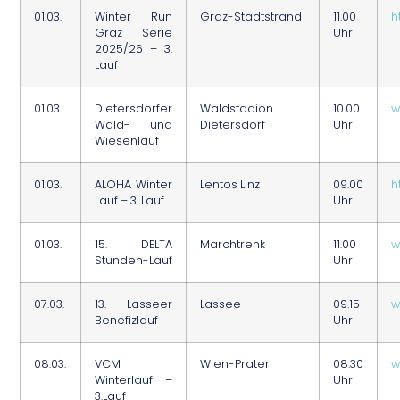
01.03.
Winter Run
Graz-Stadtstrand
11.00
h
Graz Serie
Uhr
2025/26 – 3.
Lauf
01.03.
Dietersdorfer
Waldstadion
10.00
w
Wald- und
Dietersdorf
Uhr
Wiesenlauf
01.03.
ALOHA Winter
Lentos Linz
09.00
h
Lauf – 3. Lauf
Uhr
01.03.
15. DELTA
Marchtrenk
11.00
w
Stunden-Lauf
Uhr
07.03.
13. Lasseer
Lassee
09.15
w
Benefizlauf
Uhr
08.03.
VCM
Wien-Prater
08.30
w
Winterlauf –
Uhr
3.Lauf