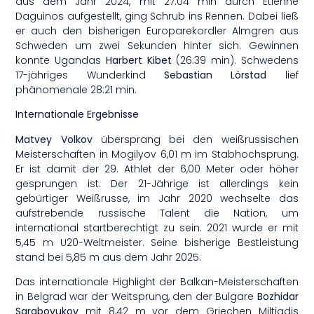
aus dem Jahr 2024, mit 27:04 min durch Etienne
Daguinos aufgestellt, ging Schrub ins Rennen. Dabei ließ
er auch den bisherigen Europarekordler Almgren aus
Schweden um zwei Sekunden hinter sich. Gewinnen
konnte Ugandas
Harbert Kibet
(26:39 min). Schwedens
17-jähriges Wunderkind
Sebastian Lörstad
lief
phänomenale 28:21 min.
Internationale Ergebnisse
Matvey Volkov
übersprang bei den weißrussischen
Meisterschaften in Mogilyov 6,01 m im Stabhochsprung.
Er ist damit der 29. Athlet der 6,00 Meter oder höher
gesprungen ist. Der 21-Jährige ist allerdings kein
gebürtiger Weißrusse, im Jahr 2020 wechselte das
aufstrebende russische Talent die Nation, um
international startberechtigt zu sein. 2021 wurde er mit
5,45 m U20-Weltmeister. Seine bisherige Bestleistung
stand bei 5,85 m aus dem Jahr 2025.
Das internationale Highlight der Balkan-Meisterschaften
in Belgrad war der Weitsprung, den der Bulgare
Bozhidar
Saraboyukov
mit 8,42 m vor dem Griechen Miltiadis