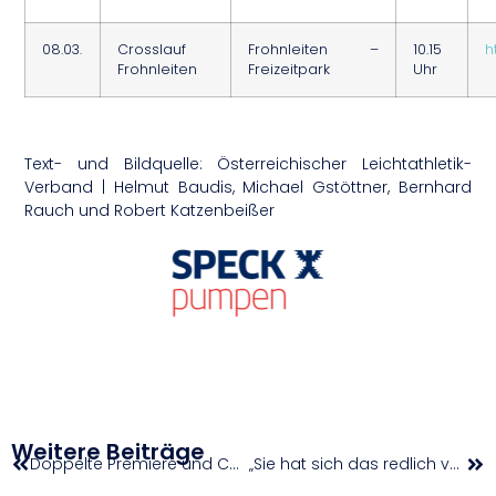
08.03.
Crosslauf
Frohnleiten –
10.15
h
Frohnleiten
Freizeitpark
Uhr
Text- und Bildquelle: Österreichischer Leichtathletik-
Verband | Helmut Baudis, Michael Gstöttner, Bernhard
Rauch und Robert Katzenbeißer
Weitere Beiträge
Doppelte Premiere und Comeback: 3×3 kehrt für 1. Staatsmeisterschaften auf den Wiener Rathausplatz zurück
„Sie hat sich das redlich verdient“