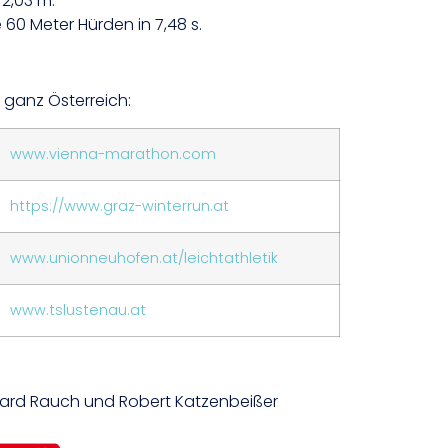
 2,03 m.
 60 Meter Hürden in 7,48 s.
 ganz Österreich:
www.vienna-marathon.com
https://www.graz-winterrun.at
www.unionneuhofen.at/leichtathletik
www.tslustenau.at
rnhard Rauch und Robert Katzenbeißer