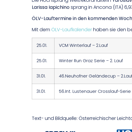
Die Hochsprung Weltrekordhalterin
Yarosla
Larissa Iapichino
sprang in Ancona (ITA) 6,
ÖLV-Lauftermine in den kommenden Woc
Mit dem
ÖLV-Laufkalender
haben sie den be
25.01.
VCM Winterlauf – 2.Lauf
25.01.
Winter Run Graz Serie – 2. Lauf
31.01.
46.Neuhofner Geländecup – 2.Lau
31.01.
56.Int. Lustenauer Crosslauf-Serie 
Text- und Bildquelle: Österreichischer Leic