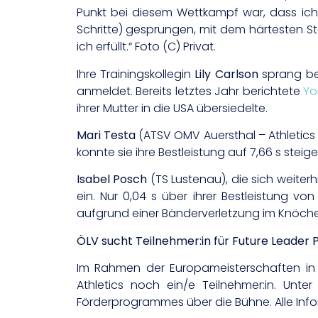
Punkt bei diesem Wettkampf war, dass ich
Schritte) gesprungen, mit dem härtesten S
ich erfüllt.“ Foto (C) Privat.
Ihre Trainingskollegin
Lily Carlson
sprang bei
anmeldet. Bereits letztes Jahr berichtete
Yo
ihrer Mutter in die USA übersiedelte.
Mari Testa
(ATSV OMV Auersthal – Athletics 2
konnte sie ihre Bestleistung auf 7,66 s steige
Isabel Posch
(TS Lustenau), die sich weiterhi
ein. Nur 0,04 s über ihrer Bestleistung vo
aufgrund einer Bänderverletzung im Knöchel
ÖLV sucht Teilnehmer:in für Future Leader
Im Rahmen der Europameisterschaften i
Athletics noch ein/e Teilnehmer:in. Unt
Förderprogrammes über die Bühne. Alle Info