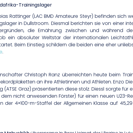
dafrika-Trainingslager
bias Rattinger (LAC BMD Amateure Steyr) befinden sich wei
slager in Dullstroom. Diesmal berichten sie von einer inte
tergründen, die Ernährung zwischen und während der
 ob ein absoluter Weltstar der internationalen Leichta
tet. Beim Einstieg schildern die beiden eine eher unliebs
e
.
enschafter Christoph Ranz überreichten heute beim Tra
rdplaketten an ihre Athletinnen und Athleten. Enzo Diessl,
Lang (ATSE Graz) präsentierten diese stolz. Diessl sorgte f
em nicht anwesenden Förster) für einen neuen U23-Reko
in der 4×100-m-Staffel der Allgemeinen Klasse auf 45,2