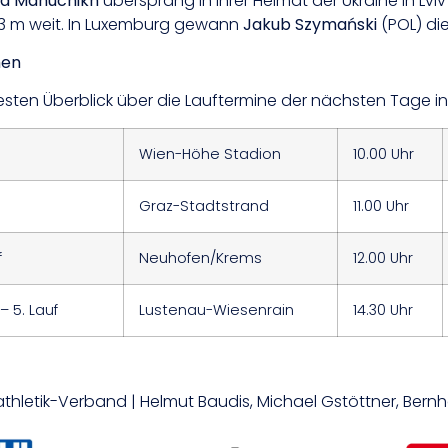
va Mahuchikh
übersprang in ihrer Heimat der Ukraine in Lviv
93 m weit. In Luxemburg gewann
Jakub Szymański
(POL) die
hen
sten Überblick über die Lauftermine der nächsten Tage in
Wien-Höhe Stadion
10.00 Uhr
Graz-Stadtstrand
11.00 Uhr
f
Neuhofen/Krems
12.00 Uhr
– 5. Lauf
Lustenau-Wiesenrain
14.30 Uhr
htathletik-Verband | Helmut Baudis, Michael Gstöttner, Be