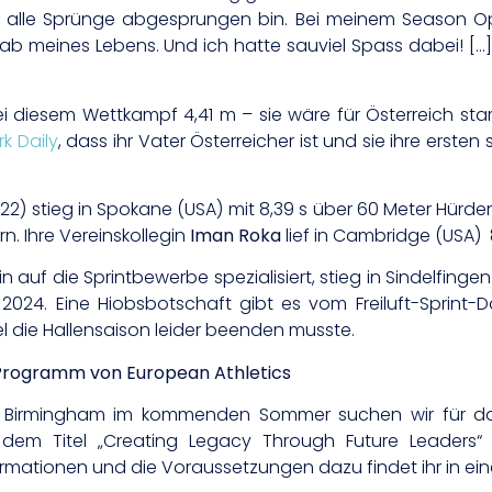
 alle Sprünge abgesprungen bin. Bei meinem Season Op
tab meines Lebens. Und ich hatte sauviel Spass dabei! [
 diesem Wettkampf 4,41 m – sie wäre für Österreich star
rk Daily
, dass ihr Vater Österreicher ist und sie ihre ersten
2) stieg in Spokane (USA) mit 8,39 s über 60 Meter Hürden 
rn. Ihre Vereinskollegin
Iman Roka
lief in Cambridge (USA) 
n auf die Sprintbewerbe spezialisiert, stieg in Sindelfinge
n 2024. Eine Hiobsbotschaft gibt es vom Freiluft-Sprint
 die Hallensaison leider beenden musste.
 Programm von European Athletics
n Birmingham im kommenden Sommer suchen wir für d
er dem Titel „Creating Legacy Through Future Leaders
rmationen und die Voraussetzungen dazu findet ihr in ei