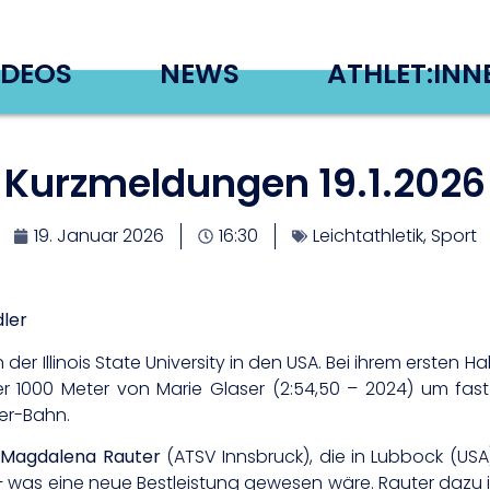
IDEOS
NEWS
ATHLET:INN
Kurzmeldungen 19.1.2026
19. Januar 2026
16:30
Leichtathletik
,
Sport
ler
 der Illinois State University in den USA. Bei ihrem ersten H
r 1000 Meter von Marie Glaser (2:54,50 – 2024) um fast
er-Bahn.
n
Magdalena Rauter
(ATSV Innsbruck), die in Lubbock (U
– was eine neue Bestleistung gewesen wäre. Rauter dazu i