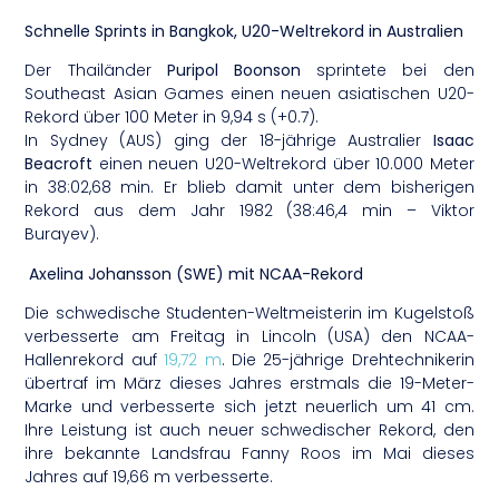
Schnelle Sprints in Bangkok, U20-Weltrekord in Australien
Der Thailänder
Puripol Boonson
sprintete bei den
Southeast Asian Games einen neuen asiatischen U20-
Rekord über 100 Meter in 9,94 s (+0.7).
In Sydney (AUS) ging der 18-jährige Australier
Isaac
Beacroft
einen neuen U20-Weltrekord über 10.000 Meter
in 38:02,68 min. Er blieb damit unter dem bisherigen
Rekord aus dem Jahr 1982 (38:46,4 min – Viktor
Burayev).
Axelina Johansson (SWE) mit NCAA-Rekord
Die schwedische Studenten-Weltmeisterin im Kugelstoß
verbesserte am Freitag in Lincoln (USA) den NCAA-
Hallenrekord auf
19,72 m
. Die 25-jährige Drehtechnikerin
übertraf im März dieses Jahres erstmals die 19-Meter-
Marke und verbesserte sich jetzt neuerlich um 41 cm.
Ihre Leistung ist auch neuer schwedischer Rekord, den
ihre bekannte Landsfrau Fanny Roos im Mai dieses
Jahres auf 19,66 m verbesserte.