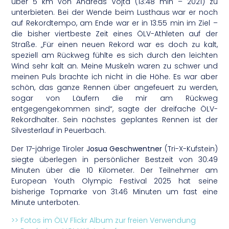
über 5 km von Andreas Vojta (13:48 min – 2021) zu
unterbieten. Bei der Wende beim Lusthaus war er noch
auf Rekordtempo, am Ende war er in 13:55 min im Ziel –
die bisher viertbeste Zeit eines ÖLV-Athleten auf der
Straße. „Für einen neuen Rekord war es doch zu kalt,
speziell am Rückweg fühlte es sich durch den leichten
Wind sehr kalt an. Meine Muskeln waren zu schwer und
meinen Puls brachte ich nicht in die Höhe. Es war aber
schön, das ganze Rennen über angefeuert zu werden,
sogar von Läufern die mir am Rückweg
entgegengekommen sind“, sagte der dreifache ÖLV-
Rekordhalter. Sein nächstes geplantes Rennen ist der
Silvesterlauf in Peuerbach.
Der 17-jährige Tiroler
Josua Geschwentner
(Tri-X-Kufstein)
siegte überlegen in persönlicher Bestzeit von 30:49
Minuten über die 10 Kilometer. Der Teilnehmer am
European Youth Olympic Festival 2025 hat seine
bisherige Topmarke von 31:46 Minuten um fast eine
Minute unterboten.
>> Fotos im ÖLV Flickr Album zur freien Verwendung