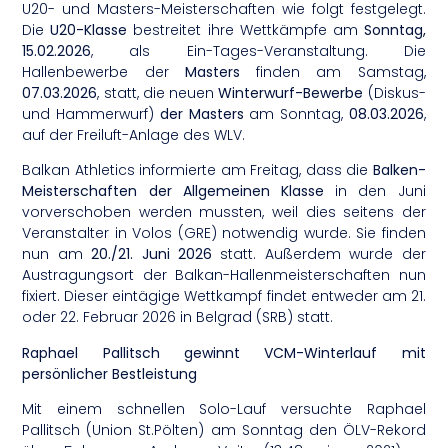
U20- und Masters-Meisterschaften wie folgt festgelegt.
Die
U20-Klasse
bestreitet ihre Wettkämpfe am
Sonntag,
15.02.2026
, als Ein-Tages-Veranstaltung. Die
Hallenbewerbe der
Masters
finden am Samstag,
07.03.2026
, statt, die neuen
Winterwurf-Bewerbe
(Diskus-
und Hammerwurf)
der Masters
am Sonntag,
08.03.2026
,
auf der Freiluft-Anlage des WLV.
Balkan Athletics informierte am Freitag, dass die
Balken-
Meisterschaften der Allgemeinen Klasse
in den Juni
vorverschoben werden mussten, weil dies seitens der
Veranstalter in Volos (GRE) notwendig wurde. Sie finden
nun am
20./21. Juni 2026
statt. Außerdem wurde der
Austragungsort der Balkan-Hallenmeisterschaften nun
fixiert. Dieser eintägige Wettkampf findet entweder am 21.
oder 22. Februar 2026 in Belgrad (SRB) statt.
Raphael Pallitsch gewinnt VCM-Winterlauf mit
persönlicher Bestleistung
Mit einem schnellen Solo-Lauf versuchte Raphael
Pallitsch (Union St.Pölten) am Sonntag den ÖLV-Rekord