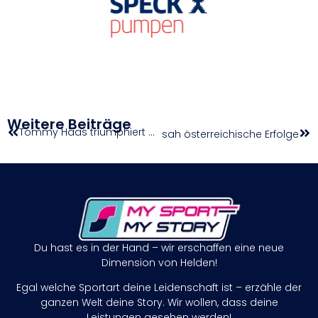
Weitere Beiträge
Tommy Haas triumphiert bei der Premiere der Ischgl Trophy
Rafael Nadal sah österreichische Erfolge
Du hast es in der Hand – wir erschaffen eine neue
Dimension von Helden!
Egal welche Sportart deine Leidenschaft ist – erzähle der
ganzen Welt deine Story. Wir wollen, dass deine
Leistungen gesehen werden!