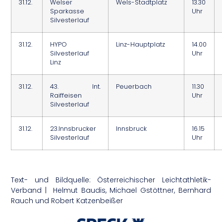
31.12.
Welser
Wels-Stadtplatz
13.30
Sparkasse
Uhr
Silvesterlauf
31.12.
HYPO
Linz-Hauptplatz
14.00
Silvesterlauf
Uhr
Linz
31.12.
43. Int.
Peuerbach
11.30
Raiffeisen
Uhr
Silvesterlauf
31.12.
23.Innsbrucker
Innsbruck
16.15
Silvesterlauf
Uhr
Text- und Bildquelle: Österreichischer Leichtathletik-
Verband | Helmut Baudis, Michael Gstöttner, Bernhard
Rauch und Robert Katzenbeißer