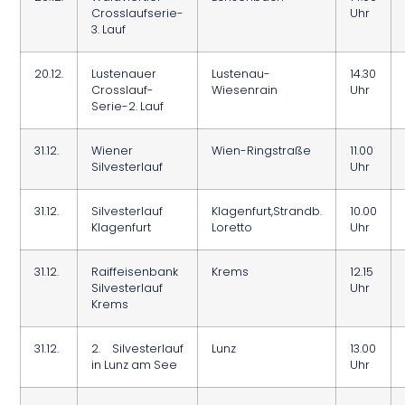
Crosslaufserie-
Uhr
3. Lauf
20.12.
Lustenauer
Lustenau-
14.30
Crosslauf-
Wiesenrain
Uhr
Serie-2. Lauf
31.12.
Wiener
Wien-Ringstraße
11.00
Silvesterlauf
Uhr
31.12.
Silvesterlauf
Klagenfurt,Strandb.
10.00
Klagenfurt
Loretto
Uhr
31.12.
Raiffeisenbank
Krems
12.15
Silvesterlauf
Uhr
Krems
31.12.
2. Silvesterlauf
Lunz
13.00
in Lunz am See
Uhr