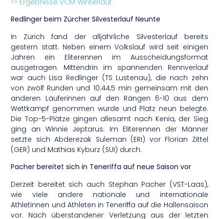
>> Ergebnisse VCM Winterlauf
Redlinger beim Zürcher Silvesterlauf Neunte
In Zürich fand der alljährliche Silvesterlauf bereits
gestern statt. Neben einem Volkslauf wird seit einigen
Jahren ein Eliterennen im Ausscheidungsformat
ausgetragen. Mittendrin im spannenden Rennverlauf
war auch Lisa Redlinger (TS Lustenau), die nach zehn
von zwölf Runden und 10:44,5 min gemeinsam mit den
anderen Läuferinnen auf den Rängen 6-10 aus dem
Wettkampf genommen wurde und Platz neun belegte.
Die Top-5-Plätze gingen allesamt nach Kenia, der Sieg
ging an Winnie Jeptarus. Im Eliterennen der Männer
setzte sich Abderezak Suleman (ERI) vor Florian Zittel
(GER) und Mathias Kyburz (SUI) durch.
Pacher bereitet sich in Teneriffa auf neue Saison vor
Derzeit bereitet sich auch Stephan Pacher (VST-Laas),
wie viele andere nationale und internationale
Athletinnen und Athleten in Teneriffa auf die Hallensaison
vor. Nach überstandener Verletzung aus der letzten