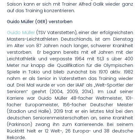
Saison kann er sich mit Trainer Alfred Galik wieder ganz
auf das Training konzentrieren.
Guido Müller (GER) verstorben
Guido Müller
(TSV Vaterstetten), einer der erfolgreichsten
Masters-Leichtathleten Deutschlands, ist am Dienstag
im Alter von 87 Jahren nach langer, schwerer Krankheit
verstorben. Er begann bereits mit elf Jahren mit der
Leichtathletik und verpasste 1964 mit 51,3 s über 400
Meter nur knapp die Qualifikation für die Olympischen
Spiele in Tokio und blieb zunächst bis 1970 aktiv. 1982
nahm er als Senior in Vaterstetten das Training wieder
auf. Drei Mal wurde er von der IAAF als „Welt-Sportler der
Senioren“ geehrt (2004, 2009, 2014). Im Lauf seiner
Karriere war Guido Müller 48-facher Weltmeister, 101-
facher Europameister, 156-facher Deutscher Meister
(Stadion und Halle). 2019 trat er ein letztes Mal bei den
deutschen Seniorenmeisterschaften an, seine Krankheit
(Parkinson) zwang ihn zum Karriereende. Bei seinem
Rücktritt hielt er 12 Welt-, 26 Europa- und 38 deutsche
Rekorde.