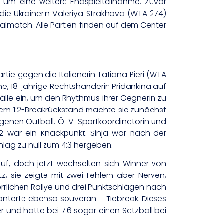
) um eine weitere Endspielteilnahme. Zuvor
ie Ukrainerin Valeriya Strakhova (WTA 274)
nalmatch. Alle Partien finden auf dem Center
ie gegen die Italienerin Tatiana Pieri (WTA
ene, 18-jährige Rechtshänderin Pridankina auf
bälle ein, um den Rhythmus ihrer Gegnerin zu
einem 1:2-Breakrückstand machte sie zunächst
ngenen Outball. ÖTV-Sportkoordinatorin und
 war ein Knackpunkt. Sinja war nach der
lag zu null zum 4:3 hergeben.
uf, doch jetzt wechselten sich Winner von
, sie zeigte mit zwei Fehlern aber Nerven,
errlichen Rallye und drei Punktschlägen nach
onterte ebenso souverän – Tiebreak. Dieses
und hatte bei 7:6 sogar einen Satzball bei