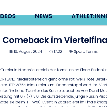
IDEOS
NEWS
ATHLET:INN
 Comeback im Viertelfina
16. August 2024
17:22
Sport
,
Tennis
Turnier in Niederösterreich der formstarken Elena Pridanki
TLAND Niederösterreich geht ohne rot-weiß-rote Beteiligu
in beim ITF-W75-Heimturnier am Donnerstagabend im Vie
rm befindliche Tochter des Kurzzeitcoaches von Daniil Med
istung mit 6:7 (7), 3:6. Die aufstrebende, junge Russin Prid
te sie beim ITF-W50-Event in Zagreb erst im Finale knap