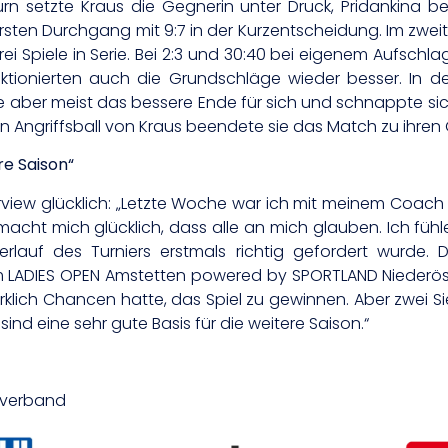
urn setzte Kraus die Gegnerin unter Druck, Pridankina be
rsten Durchgang mit 9:7 in der Kurzentscheidung. Im zwei
i Spiele in Serie. Bei 2:3 und 30:40 bei eigenem Aufschl
unktionierten auch die Grundschläge wieder besser. In
 aber meist das bessere Ende für sich und schnappte sich
n Angriffsball von Kraus beendete sie das Match zu ihren
re Saison“
erview glücklich: „Letzte Woche war ich mit meinem Coach 
ht mich glücklich, dass alle an mich glauben. Ich fühle m
rlauf des Turniers erstmals richtig gefordert wurde.
im LADIES OPEN Amstetten powered by SPORTLAND Niederöst
e wirklich Chancen hatte, das Spiel zu gewinnen. Aber zwe
nd eine sehr gute Basis für die weitere Saison.“
isverband