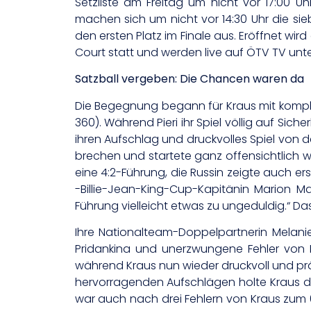
Setzliste am Freitag um nicht vor 17:00 U
machen sich um nicht vor 14:30 Uhr die si
den ersten Platz im Finale aus. Eröffnet wi
Court statt und werden live auf ÖTV TV unt
Satzball vergeben: Die Chancen waren da
Die Begegnung begann für Kraus mit komplet
360). Während Pieri ihr Spiel völlig auf Sic
ihren Aufschlag und druckvolles Spiel von d
brechen und startete ganz offensichtlich we
eine 4:2-Führung, die Russin zeigte auch 
-Billie-Jean-King-Cup-Kapitänin Marion
Führung vielleicht etwas zu ungeduldig.“ 
Ihre Nationalteam-Doppelpartnerin Melani
Pridankina und unerzwungene Fehler von Kr
während Kraus nun wieder druckvoll und präz
hervorragenden Aufschlägen holte Kraus da
war auch nach drei Fehlern von Kraus zum 