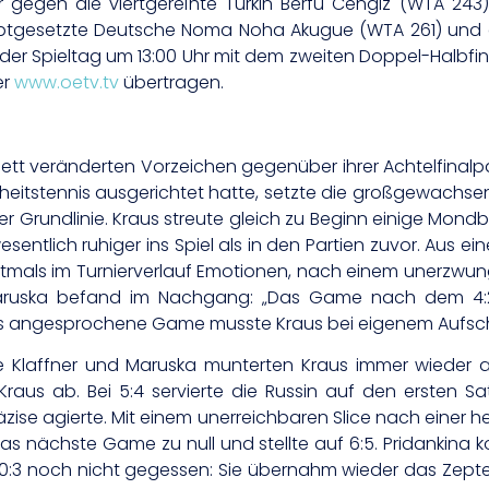
hr gegen die viertgereihte Türkin Berfu Cengiz (WTA 243
ebtgesetzte Deutsche Noma Noha Akugue (WTA 261) und d
rd der Spieltag um 13:00 Uhr mit dem zweiten Doppel-Halbfi
er
www.oetv.tv
übertragen.
t veränderten Vorzeichen gegenüber ihrer Achtelfinalpart
herheitstennis ausgerichtet hatte, setzte die großgewachs
er Grundlinie. Kraus streute gleich zu Beginn einige Mond
sentlich ruhiger ins Spiel als in den Partien zuvor. Aus 
erstmals im Turnierverlauf Emotionen, nach einem unerzwu
 Maruska befand im Nachgang: „Das Game nach dem 4:2
Das angesprochene Game musste Kraus bei eigenem Aufsch
e Klaffner und Maruska munterten Kraus immer wieder a
aus ab. Bei 5:4 servierte die Russin auf den ersten Satz
ise agierte. Mit einem unerreichbaren Slice nach einer h
s nächste Game zu null und stellte auf 6:5. Pridankina k
0:3 noch nicht gegessen: Sie übernahm wieder das Zepter 