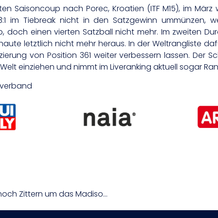
n Saisoncoup nach Porec, Kroatien (ITF M15), im März w
3:1 im Tiebreak nicht in den Satzgewinn ummünzen, w
, doch einen vierten Satzball nicht mehr. Im zweiten Dur
ute letztlich nicht mehr heraus. In der Weltrangliste daf
zierung von Position 361 weiter verbessern lassen. Der 
 Welt einziehen und nimmt im Liveranking aktuell sogar Ran
isverband
Nach verpatztem Madison-Rennen heißt es noch Zittern um das Madison-Olympiaticket