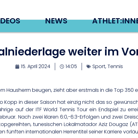
IDEOS
NEWS
ATHLET:INN
nalniederlage weiter im 
15. April 2024
14:05
Sport
,
Tennis
m Hausherrn beugen, zieht aber erstmals in die Top 350 ei
ro Kopp in dieser Saison hat einzig nicht das so gewün
ige auf der ITF World Tennis Tour ein Endspiel zu err
bruar. Nach zwei klaren 6:0,-6:3-Erfolgen und zwei Dreis
opgereihten, tunesischen Lokalmatador Aziz Dougaz (ATP 2
fünften internationalen Herrentitel seiner Karriere vorläu