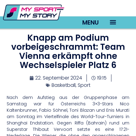
MENU
Knapp am Podium
TV22 Videos
vorbeigeschrammt: Team
Vienna erkämpft ohne
Wechselspieler Platz 6
22. September 2024
19:15
Basketball
,
Sport
Nach dem Aufstieg aus der Gruppenphase am
Samstag war für Österreichs 3×3-Stars Nico
Kaltenbrunner, Fabio Söhnel, Toni Blazan und Enis Murati
am Sonntag im Viertelfinale des World-Tour-Turniers in
Shanghai Endstation. Gegen Riffa (Bahrain) rund um
Superstar Thibaut Vervoort setzte es eine 17:21-
Niederlage. Die Wiener, die ohne den angeschlagenen