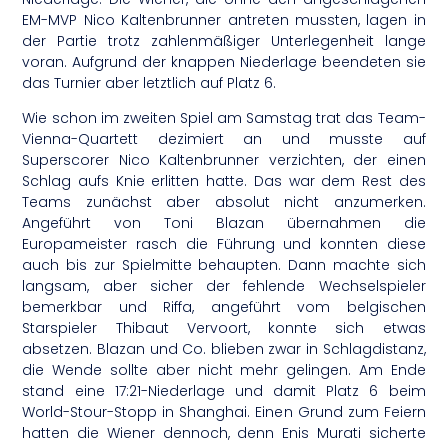
EM-MVP Nico Kaltenbrunner antreten mussten, lagen in
der Partie trotz zahlenmäßiger Unterlegenheit lange
voran. Aufgrund der knappen Niederlage beendeten sie
das Turnier aber letztlich auf Platz 6.
Wie schon im zweiten Spiel am Samstag trat das Team-
Vienna-Quartett dezimiert an und musste auf
Superscorer Nico Kaltenbrunner verzichten, der einen
Schlag aufs Knie erlitten hatte. Das war dem Rest des
Teams zunächst aber absolut nicht anzumerken.
Angeführt von Toni Blazan übernahmen die
Europameister rasch die Führung und konnten diese
auch bis zur Spielmitte behaupten. Dann machte sich
langsam, aber sicher der fehlende Wechselspieler
bemerkbar und Riffa, angeführt vom belgischen
Starspieler Thibaut Vervoort, konnte sich etwas
absetzen. Blazan und Co. blieben zwar in Schlagdistanz,
die Wende sollte aber nicht mehr gelingen. Am Ende
stand eine 17:21-Niederlage und damit Platz 6 beim
World-Stour-Stopp in Shanghai. Einen Grund zum Feiern
hatten die Wiener dennoch, denn Enis Murati sicherte