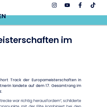
EN
eisterschaften im
hort Track der Europameisterschaften in
rntnerin landete auf dem 17. Gesamtrang im
z.
recke war richtig herausfordern“, schilderte
nspunkte mit der Elite kombiniert bei den