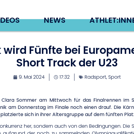
IDEOS
NEWS
ATHLET:INN
 wird Fünfte bei Europam
Short Track der U23
9. Mai 2024
17:32
Radsport
,
Sport
n Clara Sommer am Mittwoch für das Finalrennen im S
adnik am Donnerstag im Finale noch einen drauf. Die Kä
latzierte sich in ihrer Altersgruppe auf dem fünften Plat
 Konkurrenz her, sondern auch von den Bedingungen. Die St
 aufgrund der noch zu sammelnden Olympiaqualifikatio