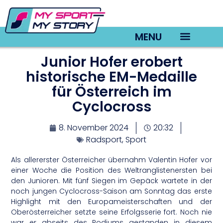
MENU
Junior Hofer erobert
TV22 Videos
historische EM-Medaille
für Österreich im
Cyclocross
8. November 2024
20:32
Radsport
,
Sport
Als allererster Österreicher übernahm Valentin Hofer vor
einer Woche die Position des Weltranglistenersten bei
den Junioren. Mit fünf Siegen im Gepäck wartete in der
noch jungen Cyclocross-Saison am Sonntag das erste
Highlight mit den Europameisterschaften und der
Oberösterreicher setzte seine Erfolgsserie fort. Noch nie
war er abseits des Podiums gestanden in diesem