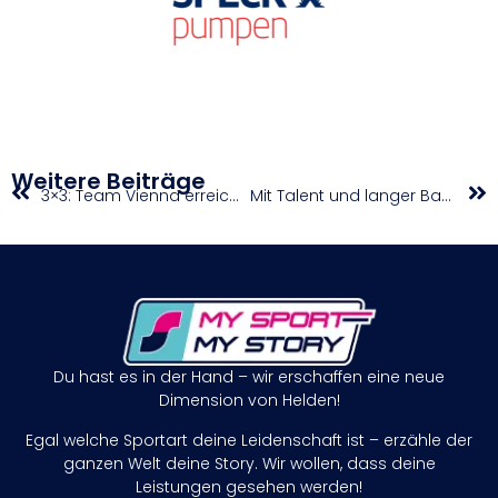
Weitere Beiträge
3×3: Team Vienna erreicht in Neom zehntes Masters-Viertelfinale der Saison
Mit Talent und langer Bank: Österreichs Damen forderten Kroatien über volle Distanz
Du hast es in der Hand – wir erschaffen eine neue
Dimension von Helden!
Egal welche Sportart deine Leidenschaft ist – erzähle der
ganzen Welt deine Story. Wir wollen, dass deine
Leistungen gesehen werden!