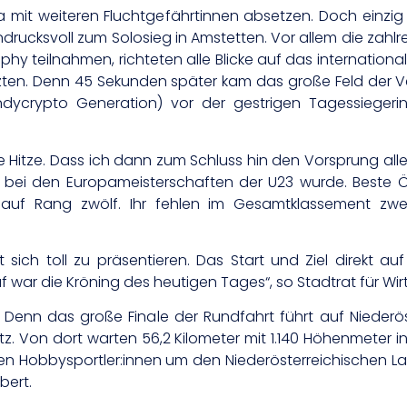
 mit weiteren Fluchtgefährtinnen absetzen. Doch einzig d
ndrucksvoll zum Solosieg in Amstetten. Vor allem die zahlr
hy teilnahmen, richteten alle Blicke auf das internationa
etzten. Denn 45 Sekunden später kam das große Feld der Ve
zondycrypto Generation) vor der gestrigen Tagessiege
e Hitze. Dass ich dann zum Schluss hin den Vorsprung alle
e bei den Europameisterschaften der U23 wurde. Beste Ö
auf Rang zwölf. Ihr fehlen im Gesamtklassement zwei
ich toll zu präsentieren. Das Start und Ziel direkt au
f war die Kröning des heutigen Tages“, so Stadtrat für Wi
 Denn das große Finale der Rundfahrt führt auf Nieder
itz. Von dort warten 56,2 Kilometer mit 1.140 Höhenmeter 
en Hobbysportler:innen um den Niederösterreichischen Lan
bert.