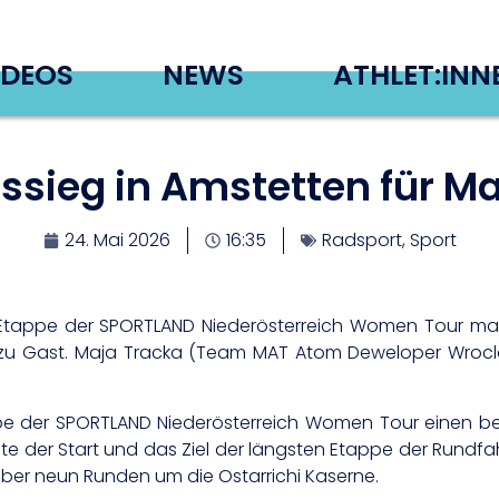
IDEOS
NEWS
ATHLET:INN
ssieg in Amstetten für Ma
24. Mai 2026
16:35
Radsport
,
Sport
te Etappe der SPORTLAND Niederösterreich Women Tour ma
t zu Gast. Maja Tracka (Team MAT Atom Deweloper Wrocl
ppe der SPORTLAND Niederösterreich Women Tour einen b
te der Start und das Ziel der längsten Etappe der Rundfa
über neun Runden um die Ostarrichi Kaserne.