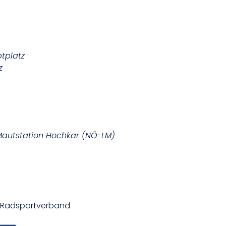
tplatz
z
Mautstation Hochkar (NÖ-LM)
er Radsportverband