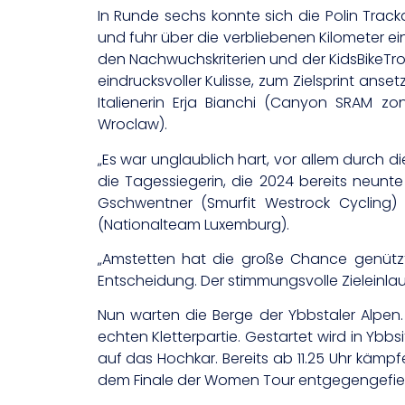
In Runde sechs konnte sich die Polin Tracka
und fuhr über die verbliebenen Kilometer ei
den Nachwuchskriterien und der KidsBikeTrop
eindrucksvoller Kulisse, zum Zielsprint ans
Italienerin Erja Bianchi (Canyon SRAM 
Wroclaw).
„Es war unglaublich hart, vor allem durch di
die Tagessiegerin, die 2024 bereits neunt
Gschwentner (Smurfit Westrock Cycling) 
(Nationalteam Luxemburg).
„Amstetten hat die große Chance genützt s
Entscheidung. Der stimmungsvolle Zieleinlau
Nun warten die Berge der Ybbstaler Alpen.
echten Kletterpartie. Gestartet wird in Ybbs
auf das Hochkar. Bereits ab 11.25 Uhr kämpf
dem Finale der Women Tour entgegengefie