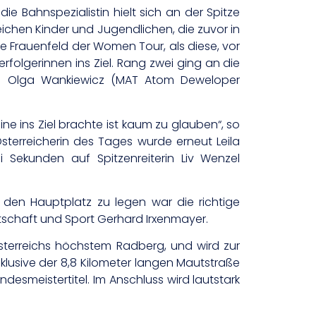
ie Bahnspezialistin hielt sich an der Spitze
eichen Kinder und Jugendlichen, die zuvor in
le Frauenfeld der Women Tour, als diese, vor
rfolgerinnen ins Ziel. Rang zwei ging an die
rin Olga Wankiewicz (MAT Atom Deweloper
ine ins Ziel brachte ist kaum zu glauben“, so
sterreicherin des Tages wurde erneut Leila
 Sekunden auf Spitzenreiterin Liv Wenzel
f den Hauptplatz zu legen war die richtige
rtschaft und Sport Gerhard Irxenmayer.
österreichs höchstem Radberg, und wird zur
inklusive der 8,8 Kilometer langen Mautstraße
desmeistertitel. Im Anschluss wird lautstark