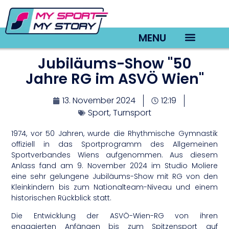
MENU
Jubiläums-Show "50
TV22 Videos
Jahre RG im ASVÖ Wien"
13. November 2024
12:19
Sport
,
Turnsport
1974, vor 50 Jahren, wurde die Rhythmische Gymnastik
offiziell in das Sportprogramm des Allgemeinen
Sportverbandes Wiens aufgenommen. Aus diesem
Anlass fand am 9. November 2024 im Studio Moliere
eine sehr gelungene Jubiläums-Show mit RG von den
Kleinkindern bis zum Nationalteam-Niveau und einem
historischen Rückblick statt.
Die Entwicklung der ASVÖ-Wien-RG von ihren
engagierten Anfängen bis zum Spitzensport auf