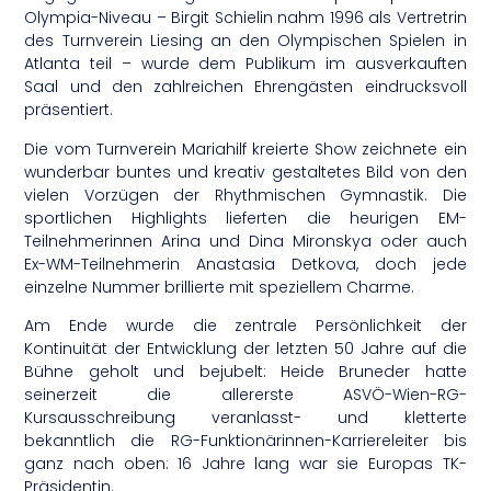
Olympia-Niveau – Birgit Schielin nahm 1996 als Vertretrin
des Turnverein Liesing an den Olympischen Spielen in
Atlanta teil – wurde dem Publikum im ausverkauften
Saal und den zahlreichen Ehrengästen eindrucksvoll
präsentiert.
Die vom Turnverein Mariahilf kreierte Show zeichnete ein
wunderbar buntes und kreativ gestaltetes Bild von den
vielen Vorzügen der Rhythmischen Gymnastik. Die
sportlichen Highlights lieferten die heurigen EM-
Teilnehmerinnen Arina und Dina Mironskya oder auch
Ex-WM-Teilnehmerin Anastasia Detkova, doch jede
einzelne Nummer brillierte mit speziellem Charme.
Am Ende wurde die zentrale Persönlichkeit der
Kontinuität der Entwicklung der letzten 50 Jahre auf die
Bühne geholt und bejubelt: Heide Bruneder hatte
seinerzeit die allererste ASVÖ-Wien-RG-
Kursausschreibung veranlasst- und kletterte
bekanntlich die RG-Funktionärinnen-Karriereleiter bis
ganz nach oben: 16 Jahre lang war sie Europas TK-
Präsidentin.