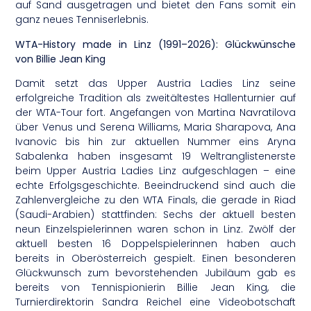
auf Sand ausgetragen und bietet den Fans somit ein
ganz neues Tenniserlebnis.
WTA-History made in Linz (1991–2026): Glückwünsche
von Billie Jean King
Damit setzt das Upper Austria Ladies Linz seine
erfolgreiche Tradition als zweitältestes Hallenturnier auf
der WTA-Tour fort. Angefangen von Martina Navratilova
über Venus und Serena Williams, Maria Sharapova, Ana
Ivanovic bis hin zur aktuellen Nummer eins Aryna
Sabalenka haben insgesamt 19 Weltranglistenerste
beim Upper Austria Ladies Linz aufgeschlagen – eine
echte Erfolgsgeschichte. Beeindruckend sind auch die
Zahlenvergleiche zu den WTA Finals, die gerade in Riad
(Saudi-Arabien) stattfinden: Sechs der aktuell besten
neun Einzelspielerinnen waren schon in Linz. Zwölf der
aktuell besten 16 Doppelspielerinnen haben auch
bereits in Oberösterreich gespielt. Einen besonderen
Glückwunsch zum bevorstehenden Jubiläum gab es
bereits von Tennispionierin Billie Jean King, die
Turnierdirektorin Sandra Reichel eine Videobotschaft