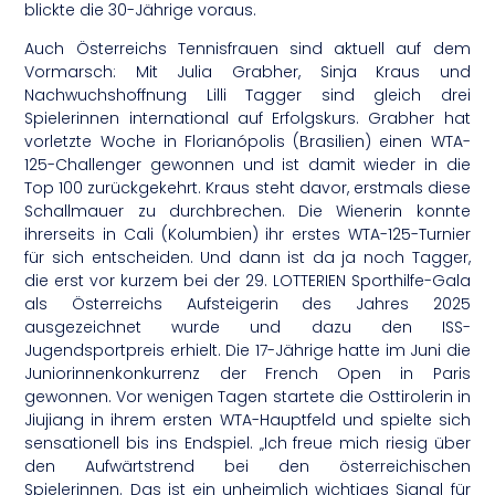
blickte die 30-Jährige voraus.
Auch Österreichs Tennisfrauen sind aktuell auf dem
Vormarsch: Mit Julia Grabher, Sinja Kraus und
Nachwuchshoffnung Lilli Tagger sind gleich drei
Spielerinnen international auf Erfolgskurs. Grabher hat
vorletzte Woche in Florianópolis (Brasilien) einen WTA-
125-Challenger gewonnen und ist damit wieder in die
Top 100 zurückgekehrt. Kraus steht davor, erstmals diese
Schallmauer zu durchbrechen. Die Wienerin konnte
ihrerseits in Cali (Kolumbien) ihr erstes WTA-125-Turnier
für sich entscheiden. Und dann ist da ja noch Tagger,
die erst vor kurzem bei der 29. LOTTERIEN Sporthilfe-Gala
als Österreichs Aufsteigerin des Jahres 2025
ausgezeichnet wurde und dazu den ISS-
Jugendsportpreis erhielt. Die 17-Jährige hatte im Juni die
Juniorinnenkonkurrenz der French Open in Paris
gewonnen. Vor wenigen Tagen startete die Osttirolerin in
Jiujiang in ihrem ersten WTA-Hauptfeld und spielte sich
sensationell bis ins Endspiel. „Ich freue mich riesig über
den Aufwärtstrend bei den österreichischen
Spielerinnen. Das ist ein unheimlich wichtiges Signal für