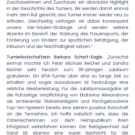
Zuschauerinnen und Zuschauer ein absolutes Highlight
in der Geschichte des Turniers. Wir werden damit einmal
mehr dem Ruf gerecht, das Turnier immer wieder neu zu
erfinden. Gleichzeitig verfolgen wir dabei konsequent
unsere Vier-Säulen-Strategie und werden weitere
Akzente im Bereich der Stärkung des Frauensports, der
Förderung von Kindern zur sportlichen Betätigung, der
Inklusion und der Nachhaltigkeit setzen.“
Turnierbotschafterin Barbara Schett-Eagle:
„Zunächst
einmal möchte ich Peter Michael Reichel und Sandra
Reichel sehr herzlich zum 35-jährigen Jubiläum
gratulieren. Ein WTA-Turnier über eine so lange Zeit zu
erhalten und sogar auszubauen ist heutzutage eine
wirkliche Meisterleistung. Für die Jubiläumsausgabe ist
die frühzeitige Verpflichtung von Ekaterina Alexandrova
als amtierende Titelverteidigerin und frischgebackene
Top-Ten-Spielerin bereits eine extrem positive Botschaft
an die Tennisfans. Ich hoffe natürlich sehr, dass die
Österreicherinnen vor dem Heimpublikum ihren
Erfolgslauf weiterführen können. Der Belagwechsel auf
Sand ist ebenso eine super Nachricht für die