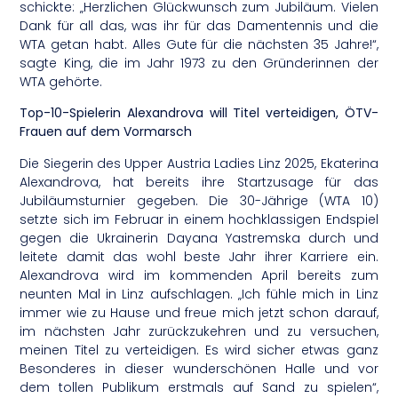
schickte: „Herzlichen Glückwunsch zum Jubiläum. Vielen
Dank für all das, was ihr für das Damentennis und die
WTA getan habt. Alles Gute für die nächsten 35 Jahre!“,
sagte King, die im Jahr 1973 zu den Gründerinnen der
WTA gehörte.
Top-10-Spielerin Alexandrova will Titel verteidigen, ÖTV-
Frauen auf dem Vormarsch
Die Siegerin des Upper Austria Ladies Linz 2025, Ekaterina
Alexandrova, hat bereits ihre Startzusage für das
Jubiläumsturnier gegeben. Die 30-Jährige (WTA 10)
setzte sich im Februar in einem hochklassigen Endspiel
gegen die Ukrainerin Dayana Yastremska durch und
leitete damit das wohl beste Jahr ihrer Karriere ein.
Alexandrova wird im kommenden April bereits zum
neunten Mal in Linz aufschlagen. „Ich fühle mich in Linz
immer wie zu Hause und freue mich jetzt schon darauf,
im nächsten Jahr zurückzukehren und zu versuchen,
meinen Titel zu verteidigen. Es wird sicher etwas ganz
Besonderes in dieser wunderschönen Halle und vor
dem tollen Publikum erstmals auf Sand zu spielen“,