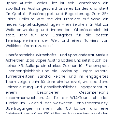
Upper Austria Ladies Linz ist seit Jahrzehnten ein
sportliches Aushängeschild unseres Landes und steht
für Qualität, Beständigkeit und Begeisterung. Zum 35-
Jahre-Jubiläum wird mit der Premiere auf Sand ein
neues Kapitel aufgeschlagen – ein Zeichen für Mut zur
Weiterentwicklung und Innovation. Oberösterreich ist
stolz, Jahr für Jahr Gastgeber für die besten
Tennisspielerinnen der Welt und eines Turniers von
Weltklasseformat zu sein.“
Oberösterreichs Wirtschafts- und Sportlandesrat Markus
Achleitner:
„Das Upper Austria Ladies Linz setzt auch bei
seiner 35. Auflage ein starkes Zeichen für Frauensport,
Chancengleichheit und die Förderung junger Talente.
Turnierdirektorin Sandra Reichel und ihr engagiertes
Team zeigen Jahr für Jahr eindrucksvoll, wie sportliche
Spitzenleistung und gesellschaftliches Engagement zu
einem besonderen Gesamterlebnis
zusammenwachsen. Als Teil der WTA-Tour steht das
Turnier im Blickfeld der weltweiten Tenniscommunity:
Übertragungen in mehr als 150 Länder und eine
Reichweite von über 100 Millionen Follower:innen auf den