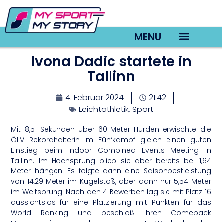
MENU
Ivona Dadic startete in
TV22 Videos
Tallinn
4. Februar 2024
21:42
Leichtathletik
,
Sport
Mit 8,51 Sekunden über 60 Meter Hürden erwischte die
ÖLV Rekordhalterin im Fünfkampf gleich einen guten
Einstieg beim Indoor Combined Events Meeting in
Tallinn. Im Hochsprung blieb sie aber bereits bei 1,64
Meter hängen. Es folgte dann eine Saisonbestleistung
von 14,29 Meter im Kugelstoß, aber dann nur 5,54 Meter
im Weitsprung. Nach den 4 Bewerben lag sie mit Platz 16
aussichtslos für eine Platzierung mit Punkten für das
World Ranking und beschloß ihren Comeback