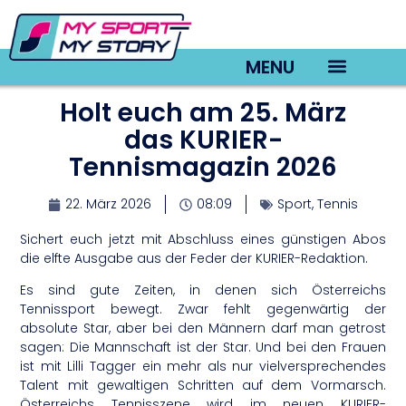
MENU
Holt euch am 25. März
TV22 Videos
das KURIER-
Tennismagazin 2026
22. März 2026
08:09
Sport
,
Tennis
Sichert euch jetzt mit Abschluss eines günstigen Abos
die elfte Ausgabe aus der Feder der KURIER-Redaktion.
Es sind gute Zeiten, in denen sich Österreichs
Tennissport bewegt. Zwar fehlt gegenwärtig der
absolute Star, aber bei den Männern darf man getrost
sagen: Die Mannschaft ist der Star. Und bei den Frauen
ist mit Lilli Tagger ein mehr als nur vielversprechendes
Talent mit gewaltigen Schritten auf dem Vormarsch.
Österreichs Tennisszene wird im neuen KURIER-