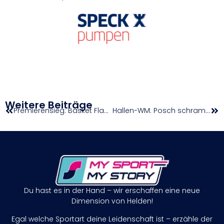
Weitere Beiträge
Premierensieg: Basket Flames gewinnen Wiener Derby und holen ersten National-League-Titel
Hallen-WM: Posch schrammt hauchdünn am Semifinale vorbei, auch Lindner out
Du hast es in der Hand – wir erschaffen eine neue
Dimension von Helden!
Egal welche Sportart deine Leidenschaft ist – erzähle der