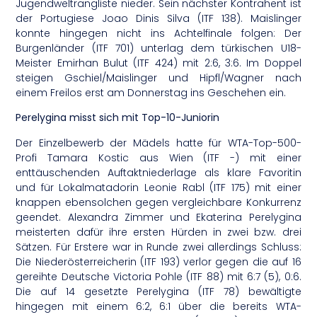
Jugendweltrangliste nieder. Sein nächster Kontrahent ist
der Portugiese Joao Dinis Silva (ITF 138). Maislinger
konnte hingegen nicht ins Achtelfinale folgen: Der
Burgenländer (ITF 701) unterlag dem türkischen U18-
Meister Emirhan Bulut (ITF 424) mit 2:6, 3:6. Im Doppel
steigen Gschiel/Maislinger und Hipfl/Wagner nach
einem Freilos erst am Donnerstag ins Geschehen ein.
Perelygina misst sich mit Top-10-Juniorin
Der Einzelbewerb der Mädels hatte für WTA-Top-500-
Profi Tamara Kostic aus Wien (ITF -) mit einer
enttäuschenden Auftaktniederlage als klare Favoritin
und für Lokalmatadorin Leonie Rabl (ITF 175) mit einer
knappen ebensolchen gegen vergleichbare Konkurrenz
geendet. Alexandra Zimmer und Ekaterina Perelygina
meisterten dafür ihre ersten Hürden in zwei bzw. drei
Sätzen. Für Erstere war in Runde zwei allerdings Schluss:
Die Niederösterreicherin (ITF 193) verlor gegen die auf 16
gereihte Deutsche Victoria Pohle (ITF 88) mit 6:7 (5), 0:6.
Die auf 14 gesetzte Perelygina (ITF 78) bewältigte
hingegen mit einem 6:2, 6:1 über die bereits WTA-