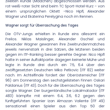
zweiten Runde (Mädchen) abgeschlossen werden. Aus
rot-weiß-roter Sicht sind beim TC Sport-Hotel-Kurz – von
einem ursprünglichen Oktett –Nico Hipfl, Alexander
Wagner und Ekaterina Perelygina noch im Rennen.
Wagner sorgt für Überraschung des Tages
Die ÖTV-Jungs erhielten in Runde eins allesamt ein
Freilos. Niklas Maislinger, Alexander Gschiel und
Alexander Wagner gewannen ihre Zweitrundenmatches
jeweils nervenstark in drei Sätzen, die letzteren beiden
gegen im ITF-Ranking besser gereihte Gegner. Nico Hipfl
hatte in seiner Auftaktpartie dagegen keinerlei Mühe und
legte in Runde drei durch ein 7:5, 6:4 über den
zwölftgesetzten Deutschen Mika Petkovic (ITF 82) weiter
nach. Im Achtelfinale fordert der Oberösterreicher (ITF
96) am Donnerstag den sechstgelisteten Finnen Oskari
Paldanius (ITF 43). Doch für die Überraschung des Tages
sorgte Wagner: Der burgenländische Lokalmatador (ITF
483) kämpfte mit einem 6:4, 3:6, 6:2 gegen den
fünftgeführten Spanier Izan Almazan Valiente (ITF 49)
sensationell einen Spieler aus den Top 50 der