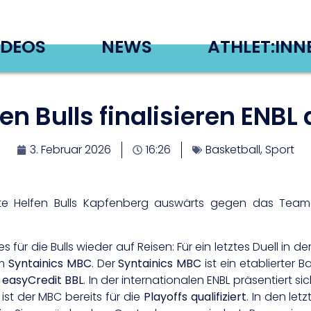
IDEOS
NEWS
ATHLET:INN
fen Bulls finalisieren ENBL
3. Februar 2026
16:26
Basketball
,
Sport
te Helfen Bulls Kapfenberg auswärts gegen das Team S
für die Bulls wieder auf Reisen: Für ein letztes Duell in 
am
Syntainics MBC
. Der
Syntainics MBC
ist ein etablierter 
r
easyCredit BBL
. In der internationalen ENBL präsentiert s
ist der MBC bereits für die
Playoffs qualifiziert
. In den le