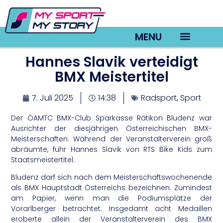
MENU
Hannes Slavik verteidigt
TV22 Videos
BMX Meistertitel
7. Juli 2025
14:38
Radsport
,
Sport
Der ÖAMTC BMX-Club Sparkasse Rätikon Bludenz war
Ausrichter der diesjährigen Österreichischen BMX-
Meisterschaften. Während der Veranstalterverein groß
abräumte, fuhr Hannes Slavik von RTS Bike Kids zum
Staatsmeistertitel.
Bludenz darf sich nach dem Meisterschaftswochenende
als BMX Hauptstadt Österreichs bezeichnen. Zumindest
am Papier, wenn man die Podiumsplätze der
Vorarlberger betrachtet. Insgedamt acht Medaillen
eroberte allein der Veranstalterverein des BMX