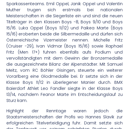
Sparkassenteams. Emil Oppel, Janik Oppel und Valentin
Muther trugen sich erstmals bei nationalen
Meisterschaften in die Siegerliste ein und sind die neuen
Titelträger in den Klassen Boys -8, Boys 9/10 und Boys
15/16. Luka Oppel (Boys 11/12) und Paikea Marte (Boys
15/16) eroberten beide die Silbermedaille und dürfen sich
Österreichische Vizemeister nennen. Michelle Fritz
(Cruiser -29), Ivan Vidmar (Boys 15/16) sowie Raphael
Fritz (Men 17+) fuhren ebenfalls aufs Podium und
vervollständigten mit dem Gewinn der Bronzemedaille
die ausgezeichnete Bilanz der Alpenstädter. Mit Samuel
Meitz, vom RC Böhler Gisingen, steuerte ein weiterer
Vorarlberg eine Glodmedaille bei. Er setzte sich in der
Klasse Boys 11/12 in überlegener Manier durch. BMX
Baierdorf Athlet Leo Fandler siegte in der Klasse Boys
13/14, nachdem Feanor Marte im Entscheidungslauf zu
Sturz kam.
Highlight der Renntage waren jedoch die
Staatsmeisterschaften der Profis wo Hannes Slavik zur
erfolgreichen Titelverteidigung fuhr. Damit setzte sich
der Topfavorit vor seinem schärfsten Rivalen durch.