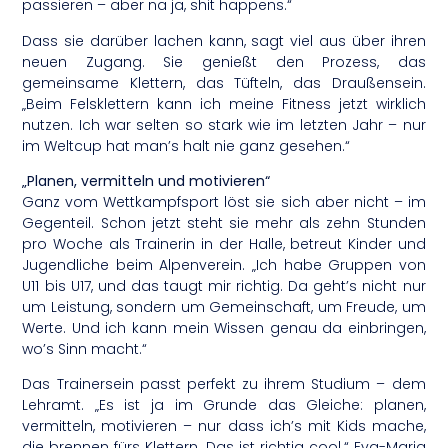
passieren – aber na ja, shit happens.“
Dass sie darüber lachen kann, sagt viel aus über ihren
neuen Zugang. Sie genießt den Prozess, das
gemeinsame Klettern, das Tüfteln, das Draußensein.
„Beim Felsklettern kann ich meine Fitness jetzt wirklich
nutzen. Ich war selten so stark wie im letzten Jahr – nur
im Weltcup hat man’s halt nie ganz gesehen.“
„Planen, vermitteln und motivieren“
Ganz vom Wettkampfsport löst sie sich aber nicht – im
Gegenteil. Schon jetzt steht sie mehr als zehn Stunden
pro Woche als Trainerin in der Halle, betreut Kinder und
Jugendliche beim Alpenverein. „Ich habe Gruppen von
U11 bis U17, und das taugt mir richtig. Da geht’s nicht nur
um Leistung, sondern um Gemeinschaft, um Freude, um
Werte. Und ich kann mein Wissen genau da einbringen,
wo’s Sinn macht.“
Das Trainersein passt perfekt zu ihrem Studium – dem
Lehramt. „Es ist ja im Grunde das Gleiche: planen,
vermitteln, motivieren – nur dass ich’s mit Kids mache,
die brennen fürs Klettern. Das ist richtig cool.“ Eva-Maria