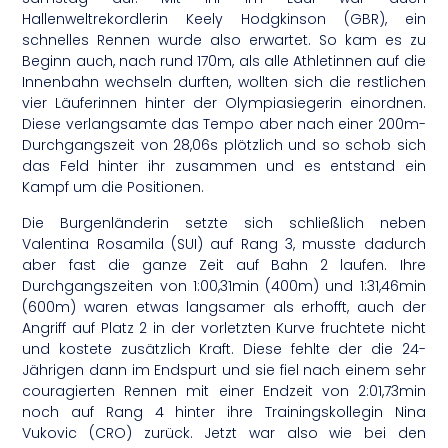
Hallenweltrekordlerin Keely Hodgkinson (GBR), ein
schnelles Rennen wurde also erwartet. So kam es zu
Beginn auch, nach rund 170m, als alle Athletinnen auf die
Innenbahn wechseln durften, wollten sich die restlichen
vier Läuferinnen hinter der Olympiasiegerin einordnen.
Diese verlangsamte das Tempo aber nach einer 200m-
Durchgangszeit von 28,06s plötzlich und so schob sich
das Feld hinter ihr zusammen und es entstand ein
Kampf um die Positionen.
Die Burgenländerin setzte sich schließlich neben
Valentina Rosamila (SUI) auf Rang 3, musste dadurch
aber fast die ganze Zeit auf Bahn 2 laufen. Ihre
Durchgangszeiten von 1:00,31min (400m) und 1:31,46min
(600m) waren etwas langsamer als erhofft, auch der
Angriff auf Platz 2 in der vorletzten Kurve fruchtete nicht
und kostete zusätzlich Kraft. Diese fehlte der die 24-
Jährigen dann im Endspurt und sie fiel nach einem sehr
couragierten Rennen mit einer Endzeit von 2:01,73min
noch auf Rang 4 hinter ihre Trainingskollegin Nina
Vukovic (CRO) zurück. Jetzt war also wie bei den