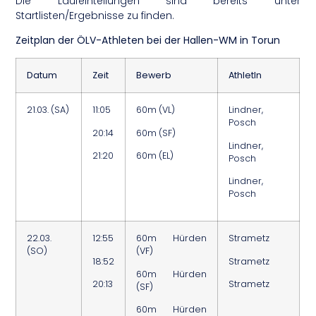
Die Laufeinteilungen sind bereits unter
Startlisten/Ergebnisse zu finden.
Zeitplan der ÖLV-Athleten bei der Hallen-WM in Torun
Datum
Zeit
Bewerb
AthletIn
21.03. (SA)
11:05
60m (VL)
Lindner,
Posch
20:14
60m (SF)
Lindner,
21:20
60m (EL)
Posch
Lindner,
Posch
22.03.
12:55
60m Hürden
Strametz
(SO)
(VF)
18:52
Strametz
60m Hürden
20:13
Strametz
(SF)
60m Hürden