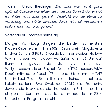
Trainerin
Ursula Bredlinger
:
„Der Lauf war nicht ganz
optimal, Caroline war leider sehr viel auf Bahn 2, daher hat
es hinten raus dann gefehlt. Vielleicht war sie etwas zu
vorsichtig und hätte zwischendurch einmal versuchen
sollen nach vorne zu gehen.“
Vorschau auf morgen Samstag
Morgen Vormittag steigen die beiden schnellsten
Frauen Österreichs in ihren 60m-Bewerb ein. Magdalena
Lindner (Union St.Pölten) wurde bei ihrer zweiten Hallen-
WM im ersten von sieben Vorläufen um 11:05 Uhr auf
Bahn 3 gelost, sie darf sich mit der
Weltjahresschnellsten Zaynab Dosso (ITA) messen. WM-
Debütantin Isabel Posch (TS Lustenau) ist dann um 11:47
Uhr in Lauf 7 auf Bahn 8 an der Reihe, sie hat u.a.
Lokalmatadorin Ewa Swoboda (POL) als Gegnerin.
Jeweils die Top-3 plus die drei weiteren Zeitschnellsten
steigen ins Semifinale auf, das dann abends um 20:14
Uhr auf dem Programm steht.