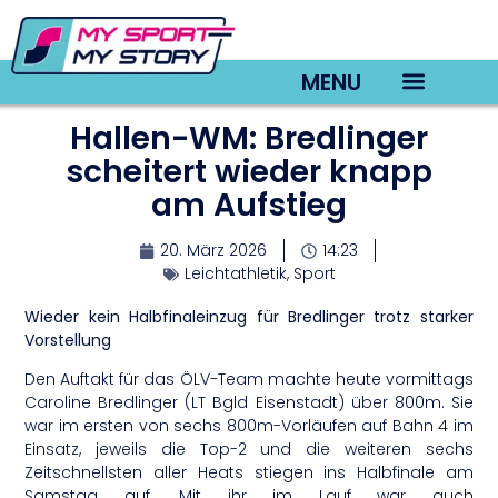
MENU
Hallen-WM: Bredlinger
TV22 Videos
scheitert wieder knapp
am Aufstieg
20. März 2026
14:23
Leichtathletik
,
Sport
Wieder kein Halbfinaleinzug für Bredlinger trotz starker
Vorstellung
Den Auftakt für das ÖLV-Team machte heute vormittags
Caroline Bredlinger (LT Bgld Eisenstadt) über 800m. Sie
war im ersten von sechs 800m-Vorläufen auf Bahn 4 im
Einsatz, jeweils die Top-2 und die weiteren sechs
Zeitschnellsten aller Heats stiegen ins Halbfinale am
Samstag auf. Mit ihr im Lauf war auch