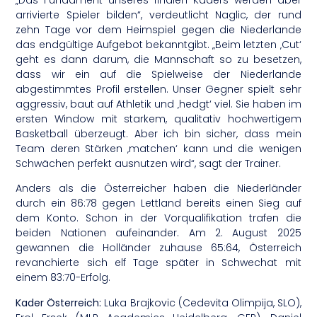
arrivierte Spieler bilden“, verdeutlicht Naglic, der rund
zehn Tage vor dem Heimspiel gegen die Niederlande
das endgültige Aufgebot bekanntgibt. „Beim letzten ‚Cut‘
geht es dann darum, die Mannschaft so zu besetzen,
dass wir ein auf die Spielweise der Niederlande
abgestimmtes Profil erstellen. Unser Gegner spielt sehr
aggressiv, baut auf Athletik und ‚hedgt‘ viel. Sie haben im
ersten Window mit starkem, qualitativ hochwertigem
Basketball überzeugt. Aber ich bin sicher, dass mein
Team deren Stärken ‚matchen‘ kann und die wenigen
Schwächen perfekt ausnutzen wird“, sagt der Trainer.
Anders als die Österreicher haben die Niederländer
durch ein 86:78 gegen Lettland bereits einen Sieg auf
dem Konto. Schon in der Vorqualifikation trafen die
beiden Nationen aufeinander. Am 2. August 2025
gewannen die Holländer zuhause 65:64, Österreich
revanchierte sich elf Tage später in Schwechat mit
einem 83:70-Erfolg.
Kader Österreich:
Luka Brajkovic (Cedevita Olimpija, SLO),