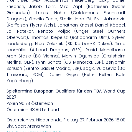
Erol Ersek (MLP Academics Heidelberg, GER), Daniel
Friedrich, Jakob Lohr, Miro Zapf (Raiffeisen Swans
Gmunden), Lukas Hahn (Coldamaris Eisenstadt
Dragonz), Gavrilo Tepic, Starlin Inoa Gil, Elvir Jakupovic
(Raiffeisen Flyers Wels), Jonathan Knessl, Daniel Köppel,
Edi Patekar, Renato Poljak (Unger Steel Gunners
Oberwart), Thomas Klepeisz (Ratiopharm Ulm), Sylven
Landesberg, Nico Zeleznik (BK Karbon-X Dukes), Timo
Lanmüller (Artland Dragons, GER), Rasid Mahalbasic,
Aron Stazic (BC Vienna), Marvin Ogunsipe (Crailsheim
Merlins, GER), Fynn Schott (CB Menorca, ESP), Benjamin
Schuch (Zentro Basket Madrid, ESP), Bogic Vujosevic (BC
Timisoara, ROM), Daniel Grgic (Hefte Helfen Bulls
Kapfenberg)
Spieltermine European Qualifiers für den FIBA World Cup
2027
Polen 90:78 Österreich
Österreich 68:86 Lettland
Österreich vs. Niederlande, Freitag, 27. Februar 2026, 18:00
Uhr, Sport Arena Wien