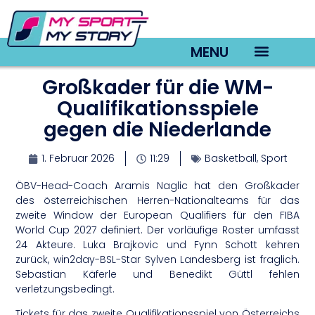
MENU
Großkader für die WM-
TV22 Videos
Qualifikationsspiele
gegen die Niederlande
1. Februar 2026
11:29
Basketball
,
Sport
ÖBV-Head-Coach Aramis Naglic hat den Großkader
des österreichischen Herren-Nationalteams für das
zweite Window der European Qualifiers für den FIBA
World Cup 2027 definiert. Der vorläufige Roster umfasst
24 Akteure. Luka Brajkovic und Fynn Schott kehren
zurück, win2day-BSL-Star Sylven Landesberg ist fraglich.
Sebastian Käferle und Benedikt Güttl fehlen
verletzungsbedingt.
Tickets für das zweite Qualifikationsspiel von Österreichs