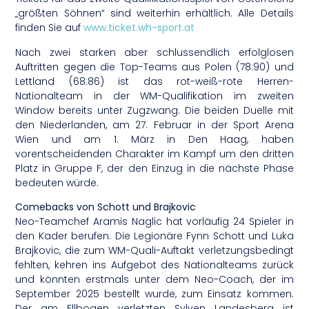
„größten Söhnen“ sind weiterhin erhältlich. Alle Details
finden Sie auf
www.ticket.wh-sport.at
Nach zwei starken aber schlussendlich erfolglosen
Auftritten gegen die Top-Teams aus Polen (78:90) und
Lettland (68:86) ist das rot-weiß-rote Herren-
Nationalteam in der WM-Qualifikation im zweiten
Window bereits unter Zugzwang. Die beiden Duelle mit
den Niederlanden, am 27. Februar in der Sport Arena
Wien und am 1. März in Den Haag, haben
vorentscheidenden Charakter im Kampf um den dritten
Platz in Gruppe F, der den Einzug in die nächste Phase
bedeuten würde.
Comebacks von Schott und Brajkovic
Neo-Teamchef Aramis Naglic hat vorläufig 24 Spieler in
den Kader berufen. Die Legionäre Fynn Schott und Luka
Brajkovic, die zum WM-Quali-Auftakt verletzungsbedingt
fehlten, kehren ins Aufgebot des Nationalteams zurück
und könnten erstmals unter dem Neo-Coach, der im
September 2025 bestellt wurde, zum Einsatz kommen.
Der am Ellbogen verletzten Sylven Landesberg ist