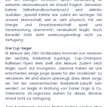
weiterhin rekonvaleszent, ein Einsatz fraglich. Sebastian
Käferle (Mittelhandknochenbruch) wird definitiv
ausfallen. „Speziell Käferle war zuletzt ein wichtiger Teil
unserer Mannschaft, weil er sehr physisch, mit viel
Energie und Einsatzbereitschaft spielt und
Verantwortung übernimmt“, verdeutlicht Naglic. Auch
Benedikt Güttl steht verletzungsbedingt nicht zur
Verfügung.
Drei Cup-Sieger
16 Akteure des ÖBV-Großkaders kommen von Vereinen
der win2day Basketball Superliga. Cup-Champion
Raiffeisen Flyers Wels stellt drei Akteure. Zudem setzt
Naglic auch auf Youngsters. „Diesmal haben wir uns
entschieden, einige junge Spieler für den ‚Großkader‘ zu
rekrutieren. Wir sind davon überzeugt, dass diese Jungs
ein Teil der österreichischen Basketball-Zukunft sein
werden“, so Naglic in Richtung von Daniel Grgic & Co.
Österreichs US-Legionäre stehen für dieses Window
erneut nicht zur Verfügung.
„Das Fundament unseres finalen Kaders werden aber