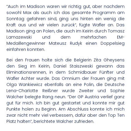
“Auch im Madison waren wir richtig gut, aber nachdem
sowohl Max als auch ich das gesamte Programm am
Sonntag gefahren sind, ging uns hinten ein wenig die
Kraft aus und wir vielen zurück“, fügte Wafler an. Das
Madison ging an Polen, die auch im Keirin durch Tomasz
Lamazewski und dem mehrfachen EM-
Medaillengewinner Mateusz Rudyk einen Doppelsieg
einfahren konnten.
Bei den Frauen holte sich die Belgierin Zita Gheysens
den Sieg im Keirin, Daniel Staiszweski gewann das
Eliminationsrennen, in dem Schmidbauer Fünfter und
Wafler Achter wurde. Das Omnium der Frauen ging mit
Olga Wankiewicz ebenfalls an eine Polin, die Deutsche
Lena-Charlotte Reißner wurde Zweiter und Sophie
Walcher belegte Rang neun. “Der GP Austria verlief ganz
gut für mich. Ich bin gut gestartet und konnte mir gut
Punkte holen zu Beginn. Am Abschluss konnte ich mich
zwar nicht mehr viel verbessern, dafür aber den Top Ten
Platz halten“, berichtete Walcher zufrieden.