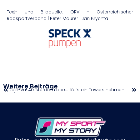
Text- und Bildquelle: ÖRV – Österreichischer
Radsportverband | Peter Maurer | Jan Brychta
Weitere Beiträge
Déjà-vu! Amsterdam beendet Traum von Vienna-Heimsieg
Kufstein Towers nehmen Wildcard für win2day Basketball Superliga-Saison 2026/27 an
Du hast es in der Hand – wir erschaffen eine neue