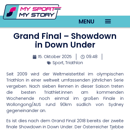
MENU
Grand Final – Showdown
TV22 Videos
in Down Under
15. Oktober 2025
09:48
Sport
,
Triathlon
Seit 2009 wird der Weltmeistertitel im olympischen
Triathlon in einer weltweit umfassenden jährlichen Serie
vergeben. Nach sieben Rennen in dieser Saison treten
die besten Triathlet:innen am kommenden
Wochenende noch einmal im großen Finale in
Wollongong/AUS rund 90km südlich von Sydney
gegeneinander an.
Es ist dies nach dem Grand Final 2018 bereits der zweite
finale Showdown in Down Under. Der Österreicher Tjebbe