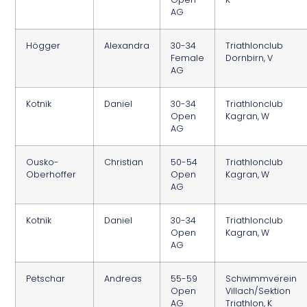
AG
Högger
Alexandra
30-34
Triathlonclub
Female
Dornbirn, V
AG
Kotnik
Daniel
30-34
Triathlonclub
Open
Kagran, W
AG
Ousko-
Christian
50-54
Triathlonclub
Oberhoffer
Open
Kagran, W
AG
Kotnik
Daniel
30-34
Triathlonclub
Open
Kagran, W
AG
Petschar
Andreas
55-59
Schwimmverein
Open
Villach/Sektion
AG
Triathlon, K