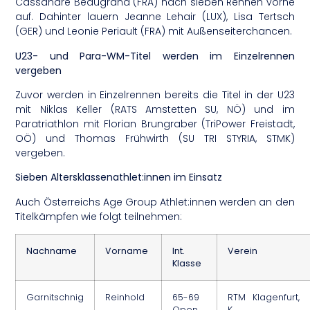
Cassandre Beaugrand (FRA) nach sieben Rennen vorne
auf. Dahinter lauern Jeanne Lehair (LUX), Lisa Tertsch
(GER) und Leonie Periault (FRA) mit Außenseiterchancen.
U23- und Para-WM-Titel werden im Einzelrennen
vergeben
Zuvor werden in Einzelrennen bereits die Titel in der U23
mit Niklas Keller (RATS Amstetten SU, NÖ) und im
Paratriathlon mit Florian Brungraber (TriPower Freistadt,
OÖ) und Thomas Frühwirth (SU TRI STYRIA, STMK)
vergeben.
Sieben Altersklassenathlet:innen im Einsatz
Auch Österreichs Age Group Athlet:innen werden an den
Titelkämpfen wie folgt teilnehmen:
Nachname
Vorname
Int.
Verein
Klasse
Garnitschnig
Reinhold
65-69
RTM Klagenfurt,
Open
K