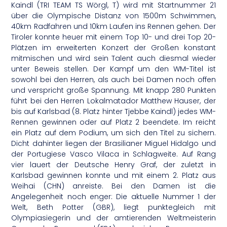
Kaindl (TRI TEAM TS Wörgl, T) wird mit Startnummer 21
über die Olympische Distanz von 1500m Schwimmen,
40km Radfahren und 10km Laufen ins Rennen gehen. Der
Tiroler konnte heuer mit einem Top 10- und drei Top 20-
Plätzen im erweiterten Konzert der Großen konstant
mitmischen und wird sein Talent auch diesmal wieder
unter Beweis stellen. Der Kampf um den WM-Titel ist
sowohl bei den Herren, als auch bei Damen noch offen
und verspricht große Spannung. Mit knapp 280 Punkten
führt bei den Herren Lokalmatador Matthew Hauser, der
bis auf Karlsbad (8. Platz hinter Tjebbe Kaindl) jedes WM-
Rennen gewinnen oder auf Platz 2 beendete. Im reicht
ein Platz auf dem Podium, um sich den Titel zu sichern.
Dicht dahinter liegen der Brasilianer Miguel Hidalgo und
der Portugiese Vasco Vilaca in Schlagweite. Auf Rang
vier lauert der Deutsche Henry Graf, der zuletzt in
Karlsbad gewinnen konnte und mit einem 2. Platz aus
Weihai (CHN) anreiste. Bei den Damen ist die
Angelegenheit noch enger: Die aktuelle Nummer 1 der
Welt, Beth Potter (GBR), liegt punktegleich mit
Olympiasiegerin und der amtierenden Weltmeisterin